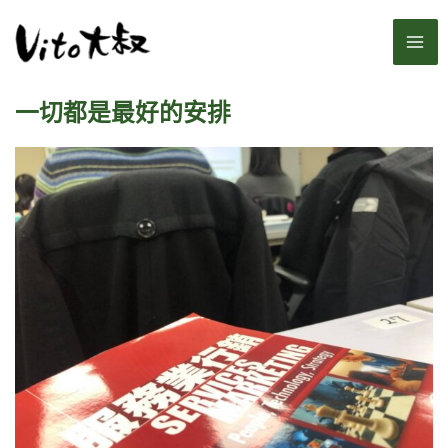
跳
MA
至
主
ME
要
一切都是最好的安排
內
容