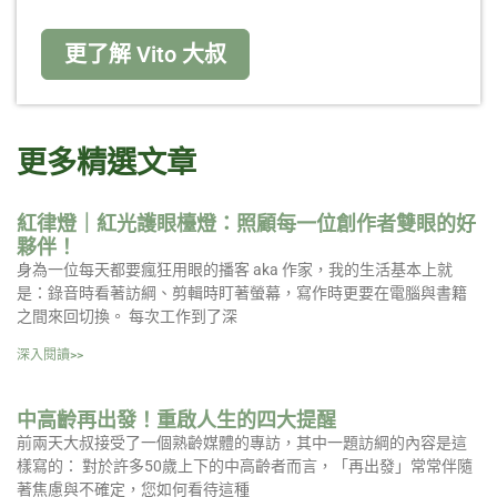
更了解 Vito 大叔
更多精選文章
紅律燈｜紅光護眼檯燈：照顧每一位創作者雙眼的好
夥伴！
身為一位每天都要瘋狂用眼的播客 aka 作家，我的生活基本上就
是：錄音時看著訪綱、剪輯時盯著螢幕，寫作時更要在電腦與書籍
之間來回切換。 每次工作到了深
深入閱讀>>
中高齡再出發！重啟人生的四大提醒
前兩天大叔接受了一個熟齡媒體的專訪，其中一題訪綱的內容是這
樣寫的： 對於許多50歲上下的中高齡者而言，「再出發」常常伴隨
著焦慮與不確定，您如何看待這種