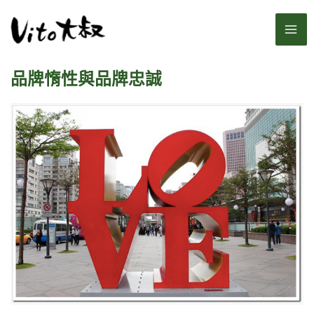
跳
MA
至
主
ME
要
品牌惰性與品牌忠誠
內
容