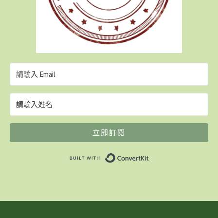
立即訂閱
Built with ConvertK