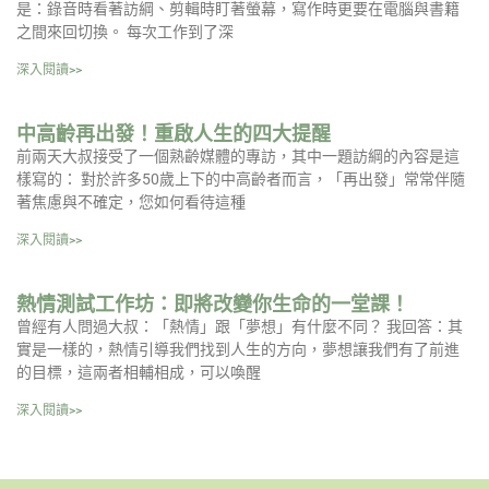
是：錄音時看著訪綱、剪輯時盯著螢幕，寫作時更要在電腦與書籍
之間來回切換。 每次工作到了深
深入閱讀>>
中高齡再出發！重啟人生的四大提醒
前兩天大叔接受了一個熟齡媒體的專訪，其中一題訪綱的內容是這
樣寫的： 對於許多50歲上下的中高齡者而言，「再出發」常常伴隨
著焦慮與不確定，您如何看待這種
深入閱讀>>
熱情測試工作坊：即將改變你生命的一堂課！
曾經有人問過大叔：「熱情」跟「夢想」有什麼不同？ 我回答：其
實是一樣的，熱情引導我們找到人生的方向，夢想讓我們有了前進
的目標，這兩者相輔相成，可以喚醒
深入閱讀>>