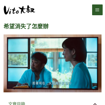
跳
MA
至
主
ME
要
希望消失了怎麼辦
內
容
文章目錄