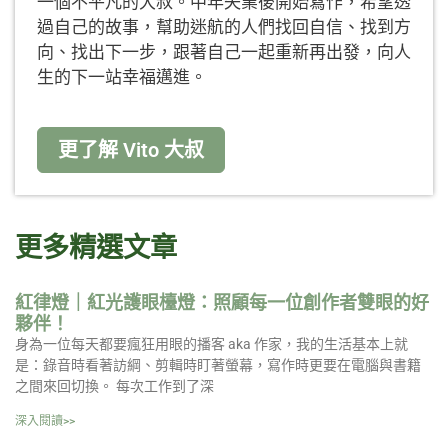
一個不平凡的大叔。中年失業後開始寫作，希望透
過自己的故事，幫助迷航的人們找回自信、找到方
向、找出下一步，跟著自己一起重新再出發，向人
生的下一站幸福邁進。
更了解 Vito 大叔
更多精選文章
紅律燈｜紅光護眼檯燈：照顧每一位創作者雙眼的好
夥伴！
身為一位每天都要瘋狂用眼的播客 aka 作家，我的生活基本上就
是：錄音時看著訪綱、剪輯時盯著螢幕，寫作時更要在電腦與書籍
之間來回切換。 每次工作到了深
深入閱讀>>