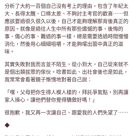
分析了大約一百個自己沒有考上的理由，包含了年紀太
大、長得太醜、口條太差、不夠討主考官的歡喜⋯⋯但
應該要過很久很久以後，自己才能夠理解那背後真正的
原因。就像是過往人生中所有那些遺憾的事、後悔的
事、傷心的事、難過的事一樣，總是需要透過時間慢慢
消化，然後用心細細咀嚼，才能夠嚐出箇中真正的滋
味。
其實失敗對我而言並不陌生，從小到大，自己從來就不
是個出類拔眾的傢伙。唸書如此、出社會後也是如此，
我常常會看著鏡子慚愧地對著自己說：
「嘿，父母把你生得人模人樣的，拜託爭氣點，別再讓
家人操心，讓他們替你覺得驕傲好嗎！」
很抱歉，我又再一次讓自己、跟愛我的人們失望了⋯⋯
◆