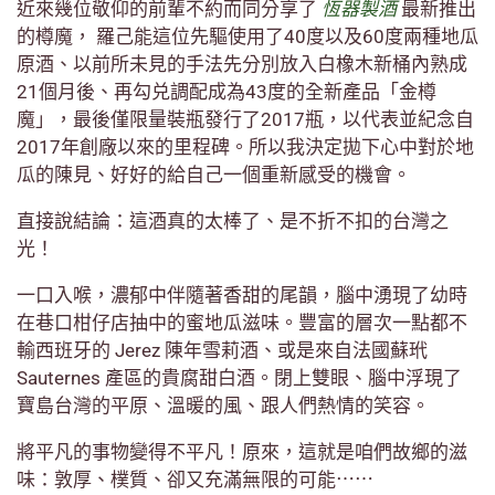
近來幾位敬仰的前輩不約而同分享了
恆器製酒
最新推出
的樽魔， 羅己能這位先驅使用了40度以及60度兩種地瓜
原酒、以前所未見的手法先分別放入白橡木新桶內熟成
21個月後、再勾兑調配成為43度的全新產品「金樽
魔」，最後僅限量裝瓶發行了2017瓶，以代表並紀念自
2017年創廠以來的里程碑。所以我決定拋下心中對於地
瓜的陳見、好好的給自己一個重新感受的機會。
直接說結論：這酒真的太棒了、是不折不扣的台灣之
光！
一口入喉，濃郁中伴隨著香甜的尾韻，腦中湧現了幼時
在巷口柑仔店抽中的蜜地瓜滋味。豐富的層次一點都不
輸西班牙的 Jerez 陳年雪莉酒、或是來自法國蘇玳
Sauternes 產區的貴腐甜白酒。閉上雙眼、腦中浮現了
寶島台灣的平原、溫暖的風、跟人們熱情的笑容。
將平凡的事物變得不平凡！原來，這就是咱們故鄉的滋
味：敦厚、樸質、卻又充滿無限的可能⋯⋯