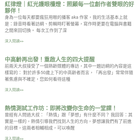
紅律燈｜紅光護眼檯燈：照顧每一位創作者雙眼的好
夥伴！
身為一位每天都要瘋狂用眼的播客 aka 作家，我的生活基本上就
是：錄音時看著訪綱、剪輯時盯著螢幕，寫作時更要在電腦與書籍
之間來回切換。 每次工作到了深
深入閱讀>>
中高齡再出發！重啟人生的四大提醒
前兩天大叔接受了一個熟齡媒體的專訪，其中一題訪綱的內容是這
樣寫的： 對於許多50歲上下的中高齡者而言，「再出發」常常伴隨
著焦慮與不確定，您如何看待這種
深入閱讀>>
熱情測試工作坊：即將改變你生命的一堂課！
曾經有人問過大叔：「熱情」跟「夢想」有什麼不同？ 我回答：其
實是一樣的，熱情引導我們找到人生的方向，夢想讓我們有了前進
的目標，這兩者相輔相成，可以喚醒
深入閱讀>>