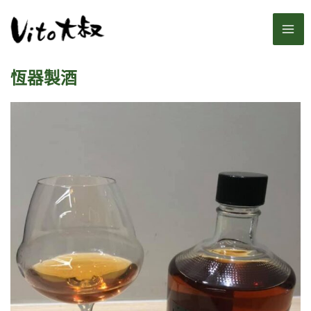
跳
MA
至
主
ME
要
恆器製酒
內
容