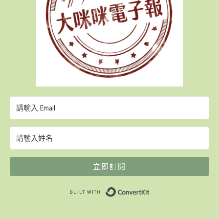
立即訂閱
Built with ConvertK