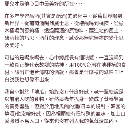
那兒才是他心目中最美好的所在⋯⋯
在多年學習品酒(其實是酗酒)的過程中，從舊世界喝到
新世界、從葡萄酒喝到威士忌、從槽釀喝到桶陳、從橡
木桶喝到雪莉桶。透過釀酒的原物料、釀造地的風土、
釀酒師的巧思、酒莊的理念、感受那無窮無盡的變化以
及美好。
可惜的是喝來喝去，心中總感覺有個缺憾，一直沒喝到
一款真正能代表故鄉的精神、用100%台灣在地種植的食
材、釀出正港台灣味的酒款。那會是什麼樣的滋味？坦
白說我也想像不出來。
我自小對於「地瓜」始終沒有什麼好感，老一輩總說是
以前窮人吃的食物，雖然這幾年搖身一變成了營養豐富
的養身聖品，但對於用地瓜釀的酒(日本的燒酎、韓國的
燒酒)也沒啥好感，因為裡頭總有種特殊的氣味，加上口
感強烈不易入口，從來也沒有列入我的蒐藏清單內。