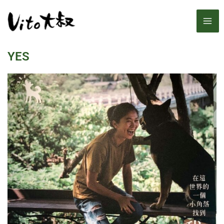
跳
MA
至
主
ME
要
YES
內
容