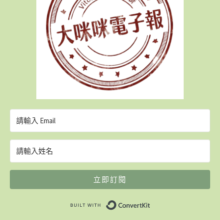
立即訂閱
Built with ConvertK