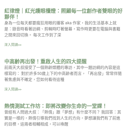
紅律燈｜紅光護眼檯燈：照顧每一位創作者雙眼的好
夥伴！
身為一位每天都要瘋狂用眼的播客 aka 作家，我的生活基本上就
是：錄音時看著訪綱、剪輯時盯著螢幕，寫作時更要在電腦與書籍
之間來回切換。 每次工作到了深
深入閱讀>>
中高齡再出發！重啟人生的四大提醒
前兩天大叔接受了一個熟齡媒體的專訪，其中一題訪綱的內容是這
樣寫的： 對於許多50歲上下的中高齡者而言，「再出發」常常伴隨
著焦慮與不確定，您如何看待這種
深入閱讀>>
熱情測試工作坊：即將改變你生命的一堂課！
曾經有人問過大叔：「熱情」跟「夢想」有什麼不同？ 我回答：其
實是一樣的，熱情引導我們找到人生的方向，夢想讓我們有了前進
的目標，這兩者相輔相成，可以喚醒