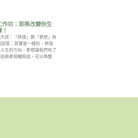
工作坊：即將改變你生
課！
過大叔：「熱情」跟「夢想」有
我回答：其實是一樣的，熱情
到人生的方向，夢想讓我們有了
，這兩者相輔相成，可以喚醒