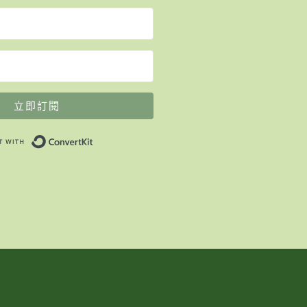
立即訂閱
Built with ConvertKit