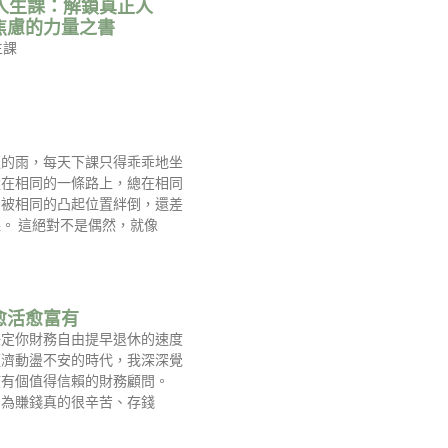
的人生課：解鎖真正人
焦慮的力量之書
生課
週的雨，每天下課只得乖乖地坐
走在相同的一條路上，總在相同
，被相同的凸起位置絆倒，還差
。 這絕對不是偶然，就像
愈活愈富有
決定你財務自由提早退休的速度
經濟動盪不安的時代，我深深覺
該有個值得信賴的財務顧問。
因為賺錢真的很辛苦、存錢