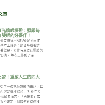
文章
紅光護眼檯燈：照顧每
者雙眼的好夥伴！
都要瘋狂用眼的播客 aka 作
活基本上就是：錄音時看著訪
盯著螢幕，寫作時更要在電腦與
切換。 每次工作到了深
出發！重啟人生的四大
接受了一個熟齡媒體的專訪，其
內容是這樣寫的： 對於許多
中高齡者而言，「再出發」常
慮與不確定，您如何看待這種