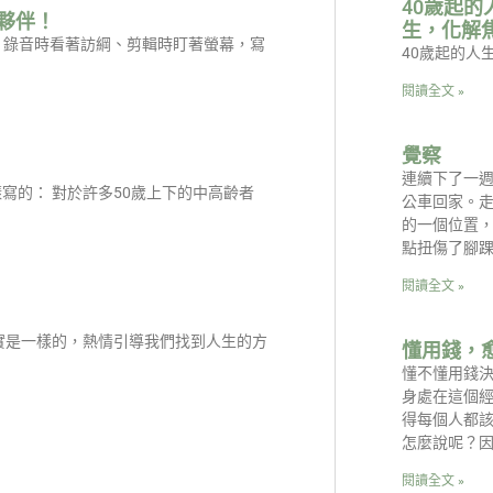
40歲起
夥伴！
生，化解
是：錄音時看著訪綱、剪輯時盯著螢幕，寫
40歲起的人
閱讀全文 »
覺察
連續下了一
寫的： 對於許多50歲上下的中高齡者
公車回家。
的一個位置
點扭傷了腳踝
閱讀全文 »
實是一樣的，熱情引導我們找到人生的方
懂用錢，
懂不懂用錢
身處在這個
得每個人都
怎麼說呢？
閱讀全文 »