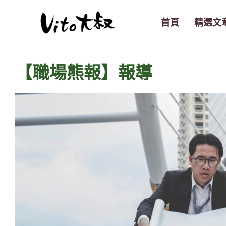
跳
至
首頁
精選文
主
要
內
【職場熊報】報導
容