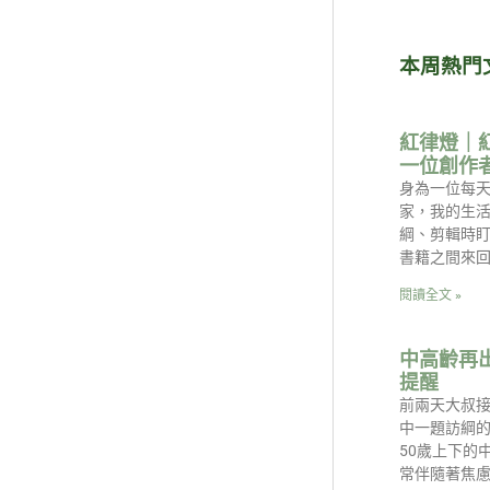
本周熱門
紅律燈｜
一位創作
身為一位每天
家，我的生
綱、剪輯時
書籍之間來回
閱讀全文 »
中高齡再
提醒
前兩天大叔
中一題訪綱的
50歲上下的
常伴隨著焦