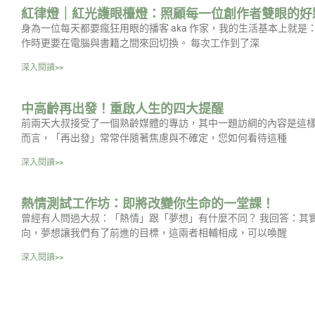
紅律燈｜紅光護眼檯燈：照顧每一位創作者雙眼的好
身為一位每天都要瘋狂用眼的播客 aka 作家，我的生活基本上就
作時更要在電腦與書籍之間來回切換。 每次工作到了深
深入閱讀>>
中高齡再出發！重啟人生的四大提醒
前兩天大叔接受了一個熟齡媒體的專訪，其中一題訪綱的內容是這樣
而言，「再出發」常常伴隨著焦慮與不確定，您如何看待這種
深入閱讀>>
熱情測試工作坊：即將改變你生命的一堂課！
曾經有人問過大叔：「熱情」跟「夢想」有什麼不同？ 我回答：其
向，夢想讓我們有了前進的目標，這兩者相輔相成，可以喚醒
深入閱讀>>