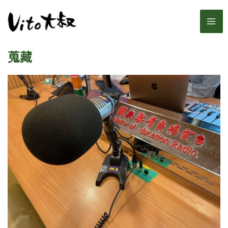
跳
MA
至
主
ME
要
蒐藏
內
容