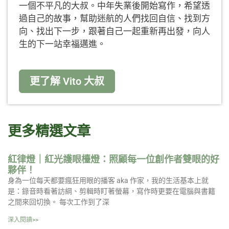
一個不平凡的大叔。中年失業後開始寫作，希望透
過自己的故事，幫助迷航的人們找回自信、找到方
向、找出下一步，跟著自己一起重新再出發，向人
生的下一站幸福邁進。
更了解 Vito 大叔
更多精選文章
紅律燈｜紅光護眼檯燈：照顧每一位創作者雙眼的好
夥伴！
身為一位每天都要瘋狂用眼的播客 aka 作家，我的生活基本上就
是：錄音時看著訪綱、剪輯時盯著螢幕，寫作時更要在電腦與書籍
之間來回切換。 每次工作到了深
深入閱讀>>