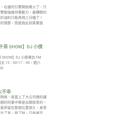
聲，右邊的引擎開始著火了，只
引擎勉強維持著動力，最糟糕的
存的油料只能再飛三分鐘了！
上的情節，而是我此刻真實面
 午茶 SHOW】DJ 小倩
茶 SHOW】DJ 小倩專訪 FM
週五 15：00-17：00，週六
00
大不幸
的時候，就當上了大公司裡的課
同期的同事中算是出類拔萃的。
一直停留在那個位置很久，身旁
紛升了官、發了財，只有搞不