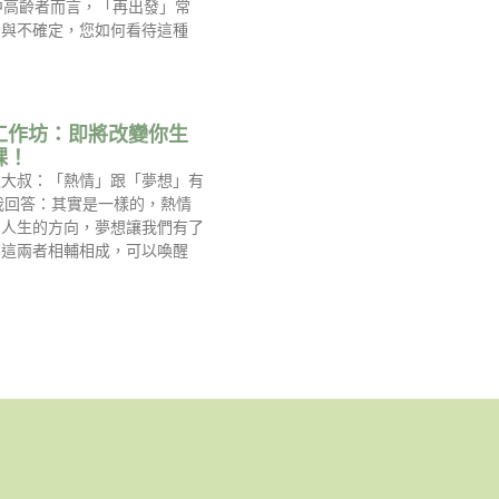
中高齡者而言，「再出發」常
慮與不確定，您如何看待這種
工作坊：即將改變你生
課！
過大叔：「熱情」跟「夢想」有
我回答：其實是一樣的，熱情
到人生的方向，夢想讓我們有了
，這兩者相輔相成，可以喚醒