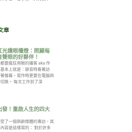
文章
紅光護眼檯燈：照顧每
者雙眼的好夥伴！
都要瘋狂用眼的播客 aka 作
活基本上就是：錄音時看著訪
盯著螢幕，寫作時更要在電腦與
切換。 每次工作到了深
出發！重啟人生的四大
接受了一個熟齡媒體的專訪，其
內容是這樣寫的： 對於許多