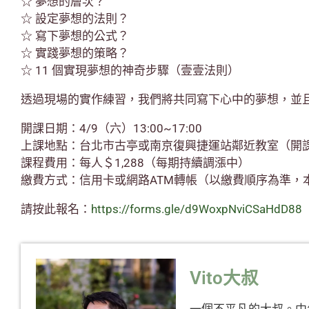
☆ 夢想的層次？
☆ 設定夢想的法則？
☆ 寫下夢想的公式？
☆ 實踐夢想的策略？
☆ 11 個實現夢想的神奇步驟（壹壹法則）
透過現場的實作練習，我們將共同寫下心中的夢想，並
開課日期：4/9（六）13:00~17:00
上課地點：台北市古亭或南京復興捷運站鄰近教室（開
課程費用：每人＄1,288（每期持續調漲中）
繳費方式：信用卡或網路ATM轉帳（以繳費順序為準，
請按此報名：
https://forms.gle/d9WoxpNviCSaHdD88
Vito大叔