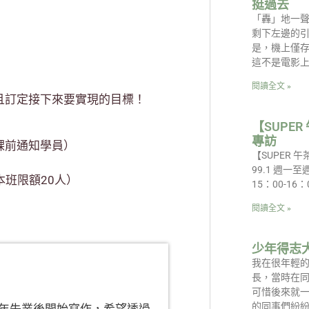
挺過去
「轟」地一
剩下左邊的
是，機上僅
這不是電影
閱讀全文 »
且訂定接下來要實現的目標！
【SUPER
專訪
課前通知學員）
【SUPER 午
99.1 週一至
本班限額20人）
15：00-16：
閱讀全文 »
少年得志
我在很年輕
長，當時在
可惜後來就
的同事們紛