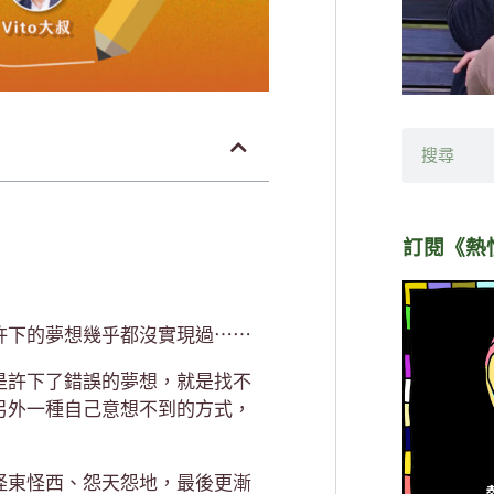
搜
尋
訂閱《熱
許下的夢想幾乎都沒實現過⋯⋯
是許下了錯誤的夢想，就是找不
另外一種自己意想不到的方式，
怪東怪西、怨天怨地，最後更漸