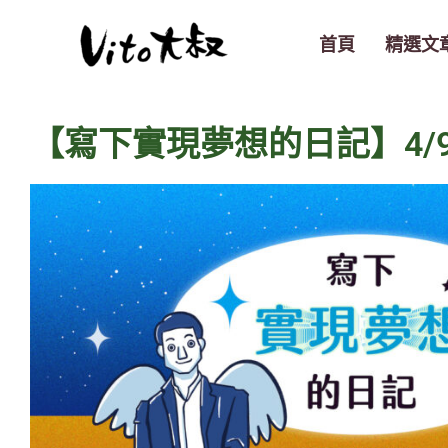
跳
至
首頁
精選文
主
要
內
【寫下實現夢想的日記】4/
容