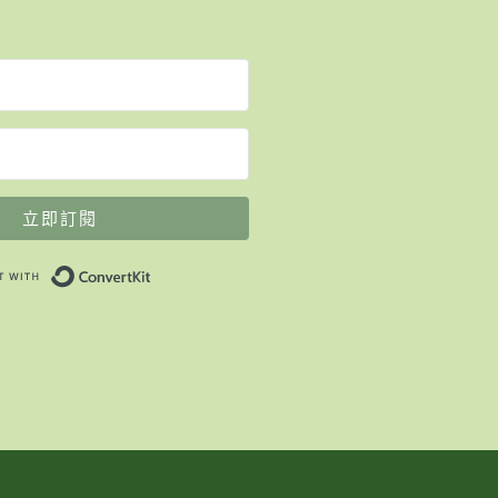
立即訂閱
Built with ConvertKit