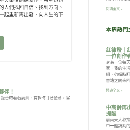
年失業後開始寫作，希望透過
的人們找回自信、找到方向、
閱讀全文 »
一起重新再出發，向人生的下
本周熱門
紅律燈｜
一位創作
身為一位每天
家，我的生
綱、剪輯時
書籍之間來回
閱讀全文 »
夥伴！
是：錄音時看著訪綱、剪輯時盯著螢幕，寫
中高齡再
提醒
前兩天大叔
中一題訪綱的