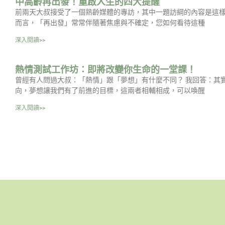
中高齡再出發！重啟人生的四大提醒
前兩天大叔接受了一個熟齡媒體的專訪，其中一題訪綱的內容是這樣
而言，「再出發」常常伴隨著焦慮與不確定，您如何看待這種
深入閱讀>>
熱情測試工作坊：即將改變你生命的一堂課！
曾經有人問過大叔：「熱情」跟「夢想」有什麼不同？ 我回答：其
向，夢想讓我們有了前進的目標，這兩者相輔相成，可以喚醒
深入閱讀>>