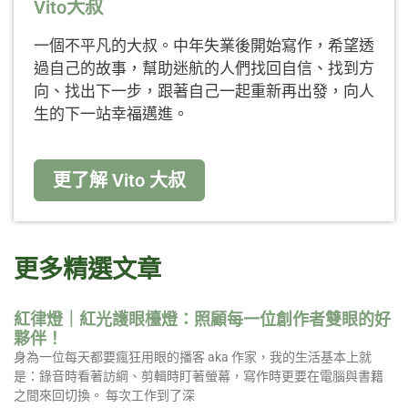
Vito大叔
一個不平凡的大叔。中年失業後開始寫作，希望透
過自己的故事，幫助迷航的人們找回自信、找到方
向、找出下一步，跟著自己一起重新再出發，向人
生的下一站幸福邁進。
更了解 Vito 大叔
更多精選文章
紅律燈｜紅光護眼檯燈：照顧每一位創作者雙眼的好
夥伴！
身為一位每天都要瘋狂用眼的播客 aka 作家，我的生活基本上就
是：錄音時看著訪綱、剪輯時盯著螢幕，寫作時更要在電腦與書籍
之間來回切換。 每次工作到了深