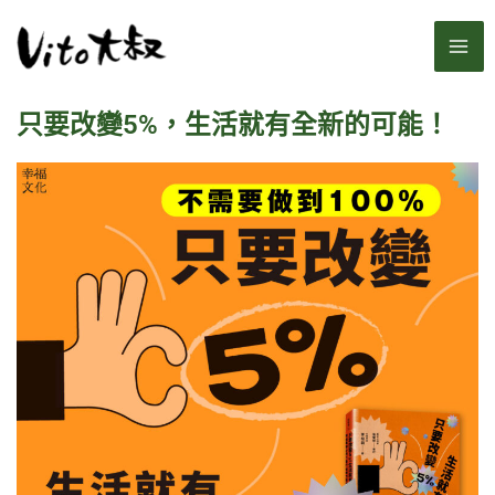
跳
MA
至
主
ME
要
只要改變5%，生活就有全新的可能！
內
容