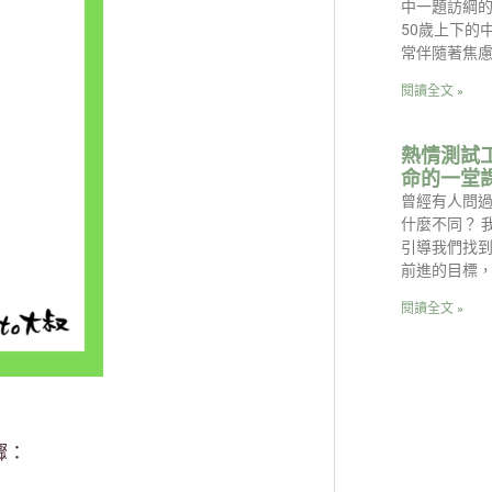
中一題訪綱的
50歲上下的
常伴隨著焦
閱讀全文 »
熱情測試
命的一堂
曾經有人問
什麼不同？ 
引導我們找
前進的目標
閱讀全文 »
驟：