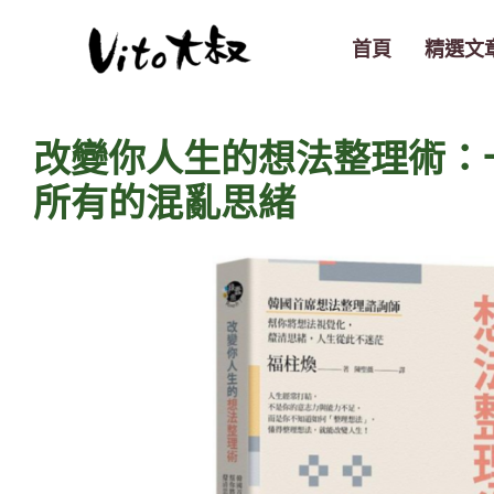
跳
至
首頁
精選文
主
要
內
改變你人生的想法整理術：
容
所有的混亂思緒