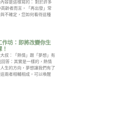
內容是這樣寫的： 對於許多
中高齡者而言，「再出發」常
慮與不確定，您如何看待這種
工作坊：即將改變你生
課！
過大叔：「熱情」跟「夢想」有
我回答：其實是一樣的，熱情
到人生的方向，夢想讓我們有了
，這兩者相輔相成，可以喚醒