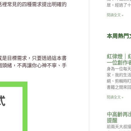
活裡常見的四種需求提出明確的
居。經過了
閱讀全文 »
本周熱門
紅律燈｜
或是目標需求，只要透過這本書
一位創作
個頭緒，不再讓你心神不寧、手
身為一位每天
家，我的生
綱、剪輯時
書籍之間來回
閱讀全文 »
中高齡再
提醒
前兩天大叔