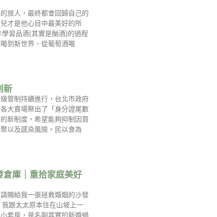
界的旅人，最終都會回歸自己的
那兒才是他心目中最美好的所
年學習品酒(其實是酗酒)的過程
界喝到新世界、從葡萄酒喝
創新
三級管制持續進行，台北市政府
、各大賣場祭出了「身分證尾數
」的新制度，希望能夠抑制因買
群聚以及感染風險。民以食為
發倉庫｜重拾家庭美好
，請賜給我一張拯救婚姻的沙發
，我跟太太原本住在山坡上一
的小套房，是名副其實的新婚蝸