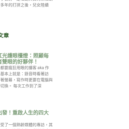
十多年的打拼之後，兒女陸續
文章
紅光護眼檯燈：照顧每
者雙眼的好夥伴！
都要瘋狂用眼的播客 aka 作
活基本上就是：錄音時看著訪
盯著螢幕，寫作時更要在電腦與
切換。 每次工作到了深
出發！重啟人生的四大
接受了一個熟齡媒體的專訪，其