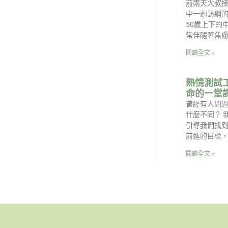
前兩天大叔
中一題訪綱的
50歲上下的
常伴隨著焦
閱讀全文 »
熱情測試
命的一堂
曾經有人問
什麼不同？ 
引導我們找
前進的目標
閱讀全文 »