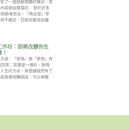
接受了一個熟齡媒體的專訪，其
內容是這樣寫的： 對於許多
中高齡者而言，「再出發」常
慮與不確定，您如何看待這種
工作坊：即將改變你生
課！
過大叔：「熱情」跟「夢想」有
我回答：其實是一樣的，熱情
到人生的方向，夢想讓我們有了
，這兩者相輔相成，可以喚醒