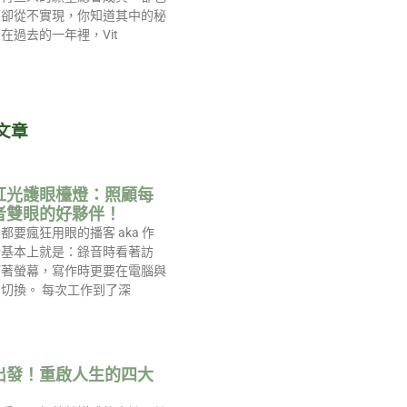
望卻從不實現，你知道其中的秘
在過去的一年裡，Vit
文章
紅光護眼檯燈：照顧每
者雙眼的好夥伴！
都要瘋狂用眼的播客 aka 作
活基本上就是：錄音時看著訪
盯著螢幕，寫作時更要在電腦與
切換。 每次工作到了深
出發！重啟人生的四大