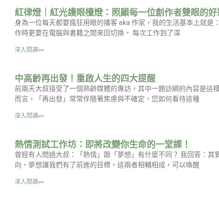
紅律燈｜紅光護眼檯燈：照顧每一位創作者雙眼的好
身為一位每天都要瘋狂用眼的播客 aka 作家，我的生活基本上就
作時更要在電腦與書籍之間來回切換。 每次工作到了深
深入閱讀>>
中高齡再出發！重啟人生的四大提醒
前兩天大叔接受了一個熟齡媒體的專訪，其中一題訪綱的內容是這樣
而言，「再出發」常常伴隨著焦慮與不確定，您如何看待這種
深入閱讀>>
熱情測試工作坊：即將改變你生命的一堂課！
曾經有人問過大叔：「熱情」跟「夢想」有什麼不同？ 我回答：其
向，夢想讓我們有了前進的目標，這兩者相輔相成，可以喚醒
深入閱讀>>