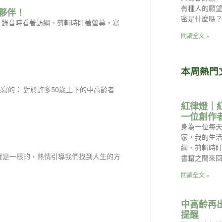
有種人的願
夥伴！
密是什麼嗎？
是：錄音時看著訪綱、剪輯時盯著螢幕，寫
閱讀全文 »
本周熱門
寫的： 對於許多50歲上下的中高齡者
紅律燈｜
一位創作
身為一位每天
家，我的生
綱、剪輯時
實是一樣的，熱情引導我們找到人生的方
書籍之間來回
閱讀全文 »
中高齡再
提醒