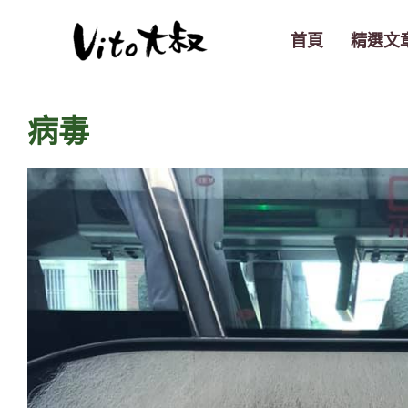
跳
至
首頁
精選文
主
要
內
病毒
容