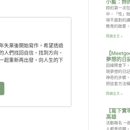
小藍：妳
妳的第一次在
中，「性」
得不面對的課
教育的啟蒙
閱讀全文 »
年失業後開始寫作，希望透過
的人們找回自信、找到方向、
【Meetg
夢想的日
一起重新再出發，向人生的下
因緣際會下
現夢想的日記
神奇的步驟
把這套方法
閱讀全文 »
【寫下實現
高雄
活動報名 一
人都會許願