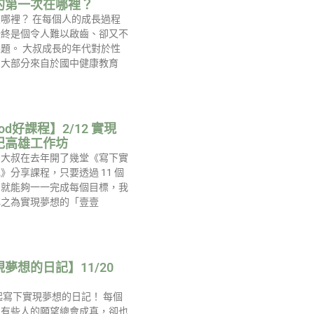
的第一次在哪裡？
哪裡？ 在每個人的成長過程
始終是個令人難以啟齒、卻又不
題。 大叔成長的年代對於性
，大部分來自於國中健康教育
ood好課程】2/12 實現
記高雄工作坊
，大叔在去年開了幾堂《寫下實
》分享課程，只要透過 11 個
，就能夠一一完成每個目標，我
稱之為實現夢想的「壹壹
夢想的日記】11/20
起寫下實現夢想的日記！ 每個
，有些人的願望總會成真，卻也