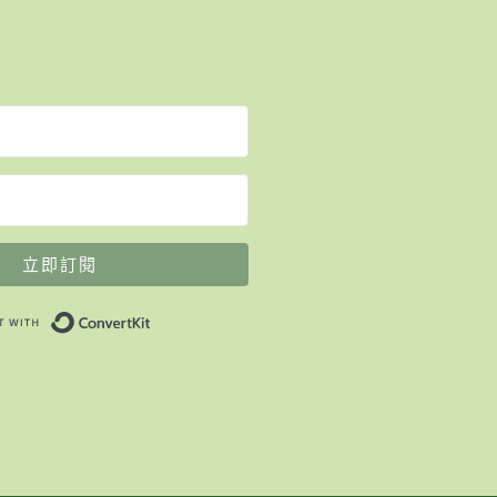
立即訂閱
Built with ConvertKit