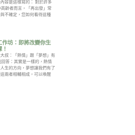
內容是這樣寫的： 對於許多
中高齡者而言，「再出發」常
慮與不確定，您如何看待這種
工作坊：即將改變你生
課！
過大叔：「熱情」跟「夢想」有
我回答：其實是一樣的，熱情
到人生的方向，夢想讓我們有了
，這兩者相輔相成，可以喚醒