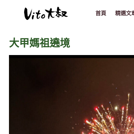
跳
至
首頁
精選文
主
要
內
大甲媽祖遶境
容