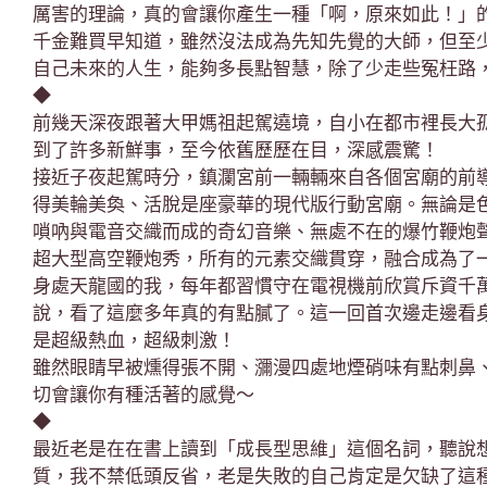
厲害的理論，真的會讓你產生一種「啊，原來如此！」
千金難買早知道，雖然沒法成為先知先覺的大師，但至
自己未來的人生，能夠多長點智慧，除了少走些冤枉路
◆
前幾天深夜跟著大甲媽祖起駕遶境，自小在都市裡長大
到了許多新鮮事，至今依舊歷歷在目，深感震驚！
接近子夜起駕時分，鎮瀾宮前一輛輛來自各個宮廟的前
得美輪美奐、活脫是座豪華的現代版行動宮廟。無論是
嗩吶與電音交織而成的奇幻音樂、無處不在的爆竹鞭炮
超大型高空鞭炮秀，所有的元素交織貫穿，融合成為了
身處天龍國的我，每年都習慣守在電視機前欣賞斥資千萬
說，看了這麼多年真的有點膩了。這一回首次邊走邊看
是超級熱血，超級刺激！
雖然眼睛早被燻得張不開、瀰漫四處地煙硝味有點刺鼻
切會讓你有種活著的感覺～
◆
最近老是在在書上讀到「成長型思維」這個名詞，聽說
質，我不禁低頭反省，老是失敗的自己肯定是欠缺了這