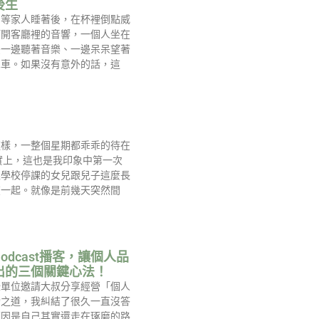
後生
常等家人睡著後，在杯裡倒點威
打開客廳裡的音響，一個人坐在
後一邊聽著音樂、一邊呆呆望著
單車。如果沒有意外的話，這
這樣，一整個星期都乖乖的待在
實上，這也是我印象中第一次
跟學校停課的女兒跟兒子這麼長
在一起。就像是前幾天突然間
odcast播客，讓個人品
出的三個關鍵心法！
些單位邀請大叔分享經營「個人
功之道，我糾結了很久一直沒答
原因是自己其實還走在琢磨的路