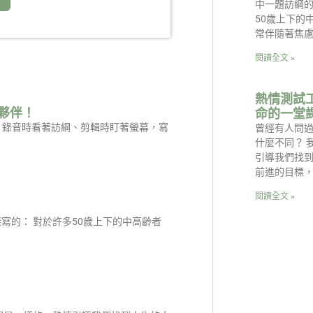
中一題訪綱的
50歲上下的
常伴隨著焦
閱讀全文 »
熱情測試
夥伴！
命的一堂
是：錄音時看著訪綱、剪輯時盯著螢幕，寫
曾經有人問
什麼不同？ 
引導我們找
前進的目標
閱讀全文 »
寫的： 對於許多50歲上下的中高齡者