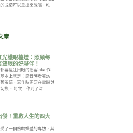
眼的成績可以拿出來說嘴，唯
文章
紅光護眼檯燈：照顧每
者雙眼的好夥伴！
都要瘋狂用眼的播客 aka 作
活基本上就是：錄音時看著訪
盯著螢幕，寫作時更要在電腦與
切換。 每次工作到了深
出發！重啟人生的四大
接受了一個熟齡媒體的專訪，其