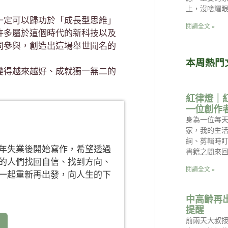
上，沒啥耀
一定可以歸功於「成長型思維」
閱讀全文 »
許多屬於這個時代的新科技以及
同參與，創造出這場舉世聞名的
本周熱門
變得越來越好、成就獨一無二的
紅律燈｜
一位創作
身為一位每天
家，我的生
綱、剪輯時
年失業後開始寫作，希望透過
書籍之間來回
的人們找回自信、找到方向、
閱讀全文 »
一起重新再出發，向人生的下
中高齡再
提醒
前兩天大叔