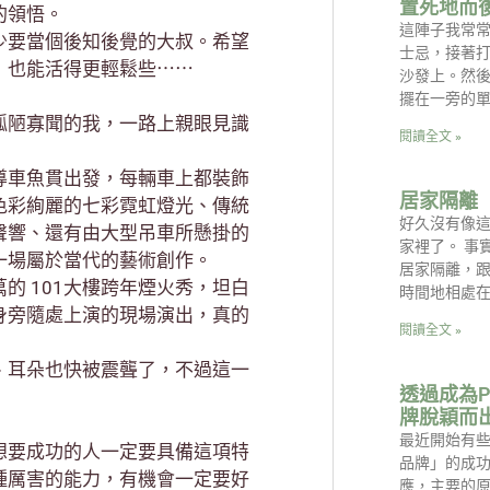
置死地而
的領悟。
這陣子我常
少要當個後知後覺的大叔。希望
士忌，接著
，也能活得更輕鬆些⋯⋯
沙發上。然
擺在一旁的
孤陋寡聞的我，一路上親眼見識
閱讀全文 »
導車魚貫出發，每輛車上都裝飾
居家隔離
色彩絢麗的七彩霓虹燈光、傳統
好久沒有像
聲響、還有由大型吊車所懸掛的
家裡了。 事
一場屬於當代的藝術創作。
居家隔離，
的 101大樓跨年煙火秀，坦白
時間地相處
身旁隨處上演的現場演出，真的
閱讀全文 »
、耳朵也快被震聾了，不過這一
透過成為P
牌脫穎而
最近開始有
想要成功的人一定要具備這項特
品牌」的成
種厲害的能力，有機會一定要好
應，主要的