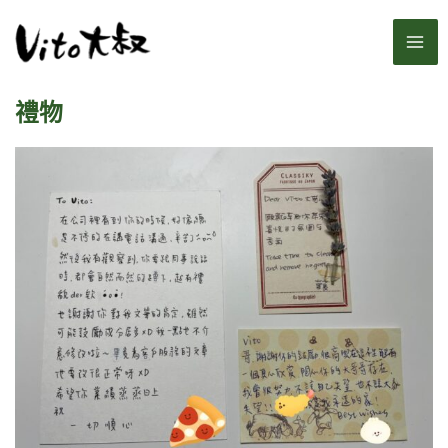
跳
MA
至
主
ME
要
禮物
內
容