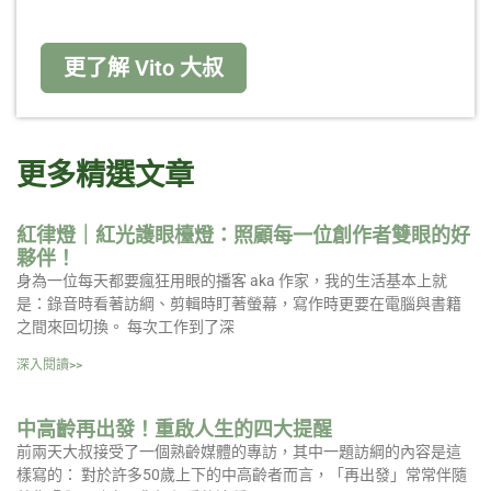
更了解 Vito 大叔
更多精選文章
紅律燈｜紅光護眼檯燈：照顧每一位創作者雙眼的好
夥伴！
身為一位每天都要瘋狂用眼的播客 aka 作家，我的生活基本上就
是：錄音時看著訪綱、剪輯時盯著螢幕，寫作時更要在電腦與書籍
之間來回切換。 每次工作到了深
深入閱讀>>
中高齡再出發！重啟人生的四大提醒
前兩天大叔接受了一個熟齡媒體的專訪，其中一題訪綱的內容是這
樣寫的： 對於許多50歲上下的中高齡者而言，「再出發」常常伴隨