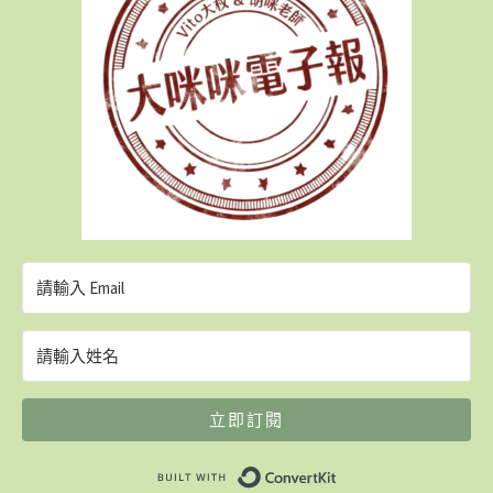
立即訂閱
Built with ConvertK