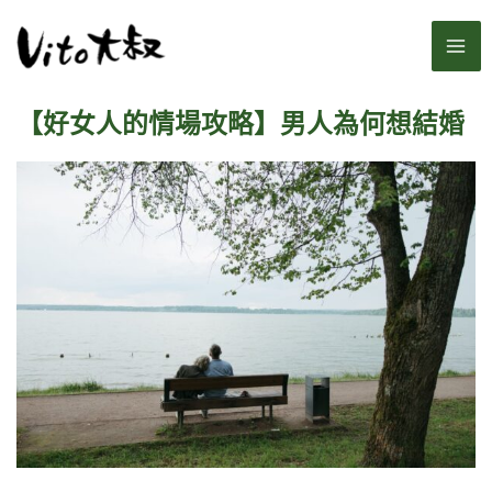
跳
MA
至
主
ME
要
【好女人的情場攻略】男人為何想結婚
內
容