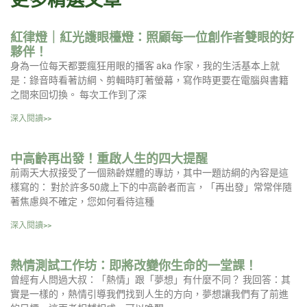
更多精選文章
紅律燈｜紅光護眼檯燈：照顧每一位創作者雙眼的好
夥伴！
身為一位每天都要瘋狂用眼的播客 aka 作家，我的生活基本上就
是：錄音時看著訪綱、剪輯時盯著螢幕，寫作時更要在電腦與書籍
之間來回切換。 每次工作到了深
深入閱讀>>
中高齡再出發！重啟人生的四大提醒
前兩天大叔接受了一個熟齡媒體的專訪，其中一題訪綱的內容是這
樣寫的： 對於許多50歲上下的中高齡者而言，「再出發」常常伴隨
著焦慮與不確定，您如何看待這種
深入閱讀>>
熱情測試工作坊：即將改變你生命的一堂課！
曾經有人問過大叔：「熱情」跟「夢想」有什麼不同？ 我回答：其
實是一樣的，熱情引導我們找到人生的方向，夢想讓我們有了前進