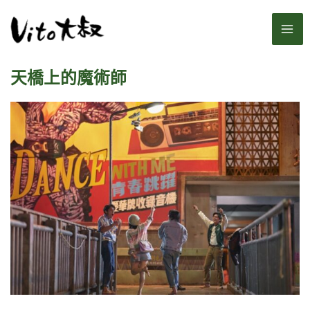
跳
MA
至
主
ME
要
天橋上的魔術師
內
容