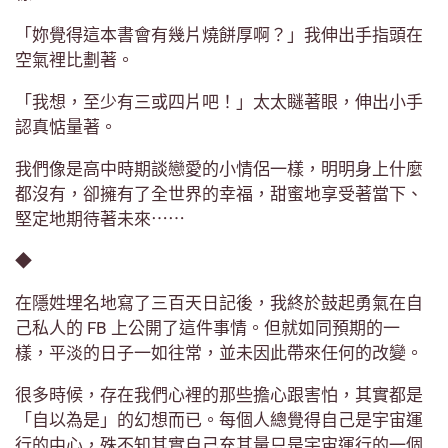
「妳覺得這本書會有幾片燒餅厚啊？」我伸出手指頭在
空氣裡比劃著。
「我想，至少有三或四片吧！」太太瞇著眼，伸出小手
認真惦量著。
我們像是高中時期談戀愛的小情侶一樣，明明身上什麼
都沒有，卻擁有了全世界的幸福，甜蜜地享受著當下、
堅定地期待著未來⋯⋯
◆
在隱姓埋名地寫了三百天日記後，我終於鼓起勇氣在自
己私人的 FB 上公開了這件事情。但就如同預期的一
樣，平淡的日子一如往常，並未因此帶來任何的改變。
很多時候，存在我們心裡的那些擔心跟害怕，其實都是
「自以為是」的幻想而已。每個人總覺得自己是宇宙運
行的中心，殊不知其實自己充其量只是宇宙運行的一個