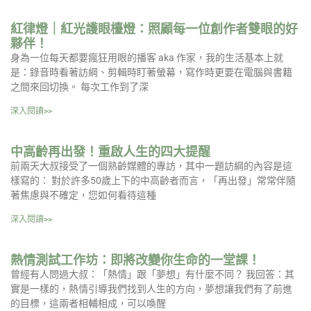
紅律燈｜紅光護眼檯燈：照顧每一位創作者雙眼的好
夥伴！
身為一位每天都要瘋狂用眼的播客 aka 作家，我的生活基本上就
是：錄音時看著訪綱、剪輯時盯著螢幕，寫作時更要在電腦與書籍
之間來回切換。 每次工作到了深
深入閱讀>>
中高齡再出發！重啟人生的四大提醒
前兩天大叔接受了一個熟齡媒體的專訪，其中一題訪綱的內容是這
樣寫的： 對於許多50歲上下的中高齡者而言，「再出發」常常伴隨
著焦慮與不確定，您如何看待這種
深入閱讀>>
熱情測試工作坊：即將改變你生命的一堂課！
曾經有人問過大叔：「熱情」跟「夢想」有什麼不同？ 我回答：其
實是一樣的，熱情引導我們找到人生的方向，夢想讓我們有了前進
的目標，這兩者相輔相成，可以喚醒