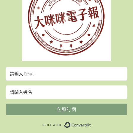
立即訂閱
Built with ConvertK