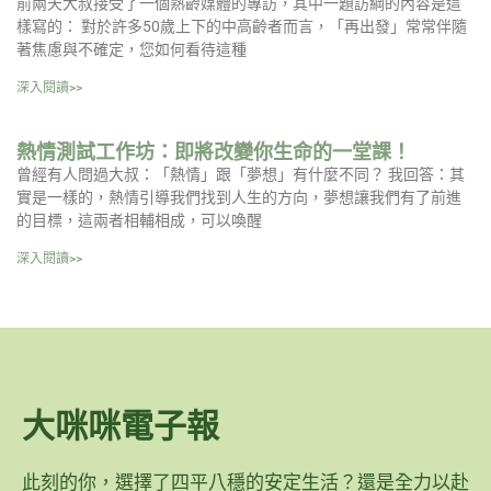
前兩天大叔接受了一個熟齡媒體的專訪，其中一題訪綱的內容是這
樣寫的： 對於許多50歲上下的中高齡者而言，「再出發」常常伴隨
著焦慮與不確定，您如何看待這種
深入閱讀>>
熱情測試工作坊：即將改變你生命的一堂課！
曾經有人問過大叔：「熱情」跟「夢想」有什麼不同？ 我回答：其
實是一樣的，熱情引導我們找到人生的方向，夢想讓我們有了前進
的目標，這兩者相輔相成，可以喚醒
深入閱讀>>
大咪咪電子報
此刻的你，選擇了四平八穩的安定生活？還是全力以赴