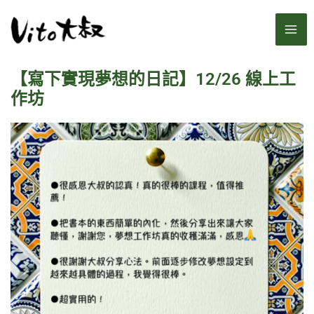
跳
MA
至
主
ME
要
【寫下實現夢想的日記】12/26 線上工
內
容
作坊