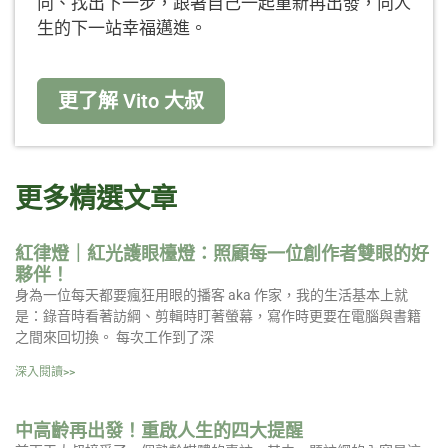
向、找出下一步，跟著自己一起重新再出發，向人
生的下一站幸福邁進。
更了解 Vito 大叔
更多精選文章
紅律燈｜紅光護眼檯燈：照顧每一位創作者雙眼的好
夥伴！
身為一位每天都要瘋狂用眼的播客 aka 作家，我的生活基本上就
是：錄音時看著訪綱、剪輯時盯著螢幕，寫作時更要在電腦與書籍
之間來回切換。 每次工作到了深
深入閱讀>>
中高齡再出發！重啟人生的四大提醒