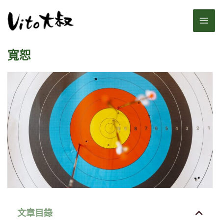
跳
MA
至
主
ME
要
寬恕
內
容
文章目錄