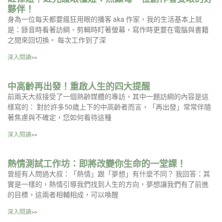
夥伴！
身為一位每天都要瘋狂用眼的播客 aka 作家，我的生活基本上就
是：錄音時看著訪綱、剪輯時盯著螢幕，寫作時更要在電腦與書籍
之間來回切換。 每次工作到了深
深入閱讀>>
中高齡再出發！重啟人生的四大提醒
前兩天大叔接受了一個熟齡媒體的專訪，其中一題訪綱的內容是這
樣寫的： 對於許多50歲上下的中高齡者而言，「再出發」常常伴隨
著焦慮與不確定，您如何看待這種
深入閱讀>>
熱情測試工作坊：即將改變你生命的一堂課！
曾經有人問過大叔：「熱情」跟「夢想」有什麼不同？ 我回答：其
實是一樣的，熱情引導我們找到人生的方向，夢想讓我們有了前進
的目標，這兩者相輔相成，可以喚醒
深入閱讀>>