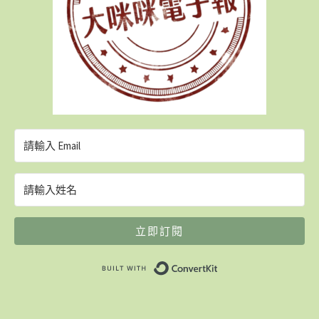
立即訂閱
Built with ConvertK