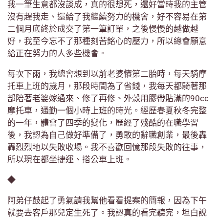
我一筆生意都沒談成，真的很想死，還好當時我的主管
沒有趕我走、還給了我繼續努力的機會，好不容易在第
二個月底終於成交了第一筆訂單，之後慢慢的越做越
好，我至今忘不了那種刻苦銘心的壓力，所以總會願意
給正在努力的人多些機會。
每次下雨，我總會想到以前老婆懷第二胎時，每天騎摩
托車上班的歲月，那段時間為了省錢，我每天都騎著那
部陪著老婆嫁過來、修了再修、外殼用膠帶貼滿的90cc
摩托車，通勤一個小時上班的時光。經歷春夏秋冬完整
的一年，體會了四季的變化，歷經了殘酷的在職學習
後，我認為自己做好準備了，勇敢的辭職創業，最後轟
轟烈烈地以失敗收場。我不喜歡回憶那段失敗的往事，
所以現在都坐捷運、搭公車上班。
◆
阿弟仔鼓起了勇氣請我幫他看看提案的簡報，因為下午
就要去客戶那兒定生死了。我認真的看完聽完，坦白說