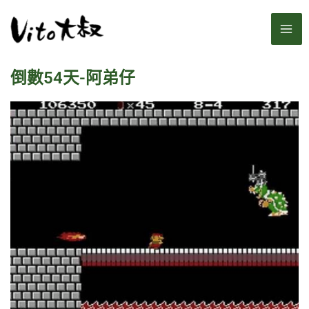
跳
MA
至
主
ME
要
倒數54天-阿弟仔
內
容