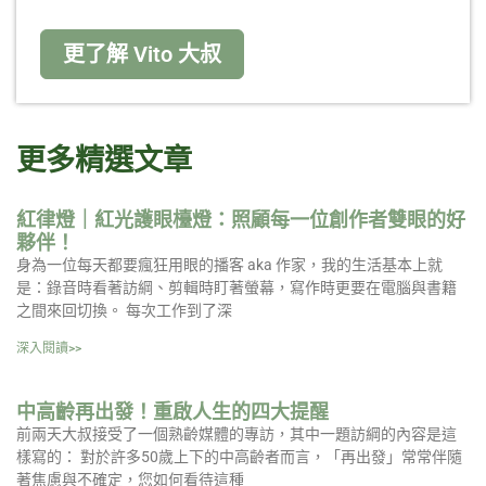
更了解 Vito 大叔
更多精選文章
紅律燈｜紅光護眼檯燈：照顧每一位創作者雙眼的好
夥伴！
身為一位每天都要瘋狂用眼的播客 aka 作家，我的生活基本上就
是：錄音時看著訪綱、剪輯時盯著螢幕，寫作時更要在電腦與書籍
之間來回切換。 每次工作到了深
深入閱讀>>
中高齡再出發！重啟人生的四大提醒
前兩天大叔接受了一個熟齡媒體的專訪，其中一題訪綱的內容是這
樣寫的： 對於許多50歲上下的中高齡者而言，「再出發」常常伴隨
著焦慮與不確定，您如何看待這種