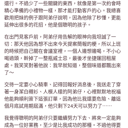
還行。不過少了一些關鍵的東西，就像是第一次約會時
精心準備的小禮物一樣，那才能打動客戶的心。我總喜
歡用把妹的例子跟阿弟仔說明，因為他除了秒懂，更能
延伸出很多的花招，他是個聰明的孩子。
在出門見客戶前，阿弟仔用告解的眼神向我坦誠了一
切：那天他因為想不出來今天提案簡報的梗，所以上班
的時候把自己關在會議室裡，一個人邊想邊喝，不小心
喝過頭，幹掉了一整瓶威士忌，最後才坐捷運回租屋
處。我笑笑對著他說：我早就知道，整個味道都飄出來
了～
交待一定要小心騎車、記得回報好消息後，我送走了穿
著一身潔白襯衫、人模人樣的阿弟仔，心裡默默地祝福
他能夠順利簽下這張訂單，因為他比我還要危險、離這
個月底試用期屆滿，他只剩下24天可以努力了⋯⋯
我覺得聰明的阿弟仔只要繼續努力下去、將來一定能夠
成為一位好業務，至少是比我成功的那種。不過他得要