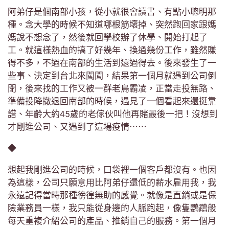
阿弟仔是個南部小孩，從小就很會讀書、有點小聰明那
種。念大學的時候不知道哪根筋壞掉、突然跑回家跟媽
媽說不想念了，然後就回學校辦了休學、開始打起了
工。就這樣熱血的搞了好幾年、換過幾份工作，雖然賺
得不多，不過在南部的生活到還過得去。後來發生了一
些事、決定到台北來闖闖，結果第一個月就遇到公司倒
閉，後來找的工作又被一群老鳥霸凌，正當走投無路、
準備投降撤退回南部的時候，遇見了一個看起來還挺靠
譜、年齡大約45歲的老傢伙叫他再賭最後一把！沒想到
才剛進公司、又遇到了這場疫情⋯⋯
◆
想起我剛進公司的時候，口袋裡一個客戶都沒有。也因
為這樣，公司只願意用比阿弟仔還低的薪水雇用我，我
永遠記得當時那種徬徨無助的感覺。就像是直銷或是保
險業務員一樣，我只能從身邊的人脈跑起，像隻鸚鵡般
每天重複介紹公司的產品、推銷自己的服務。第一個月