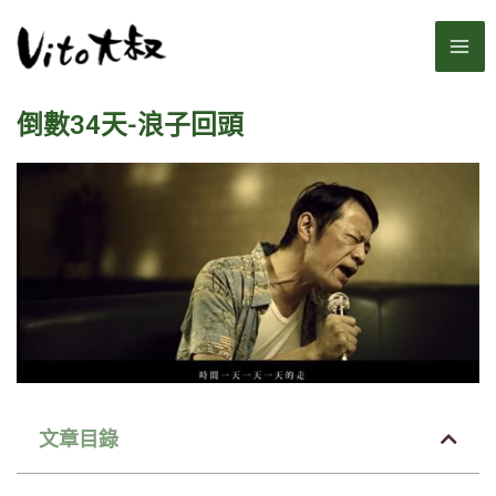
跳
MA
至
主
ME
要
倒數34天-浪子回頭
內
容
文章目錄