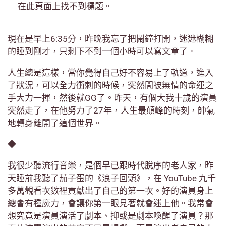
在此頁面上找不到標題。
現在是早上6:35分，昨晚我忘了把鬧鐘打開，迷迷糊糊
的睡到剛才，只剩下不到一個小時可以寫文章了。
人生總是這樣，當你覺得自己好不容易上了軌道，進入
了狀況，可以全力衝刺的時候，突然間被無情的命運之
手大力一揮，然後就GG了。昨天，有個大我十歲的演員
突然走了，在他努力了27年，人生最顛峰的時刻，帥氣
地轉身離開了這個世界。
◆
我很少聽流行音樂，是個早已跟時代脫序的老人家，昨
天睡前我聽了茄子蛋的《浪子回頭》，在 YouTube 九千
多萬觀看次數裡貢獻出了自己的第一次。好的演員身上
總會有種魔力，會讓你第一眼見著就會迷上他。我常會
想究竟是演員演活了劇本、抑或是劇本喚醒了演員？那