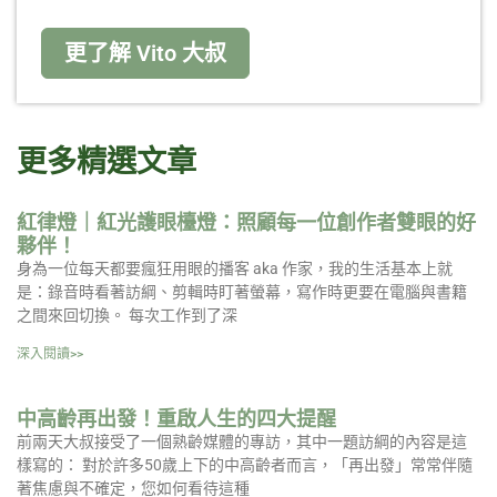
更了解 Vito 大叔
更多精選文章
紅律燈｜紅光護眼檯燈：照顧每一位創作者雙眼的好
夥伴！
身為一位每天都要瘋狂用眼的播客 aka 作家，我的生活基本上就
是：錄音時看著訪綱、剪輯時盯著螢幕，寫作時更要在電腦與書籍
之間來回切換。 每次工作到了深
深入閱讀>>
中高齡再出發！重啟人生的四大提醒
前兩天大叔接受了一個熟齡媒體的專訪，其中一題訪綱的內容是這
樣寫的： 對於許多50歲上下的中高齡者而言，「再出發」常常伴隨
著焦慮與不確定，您如何看待這種