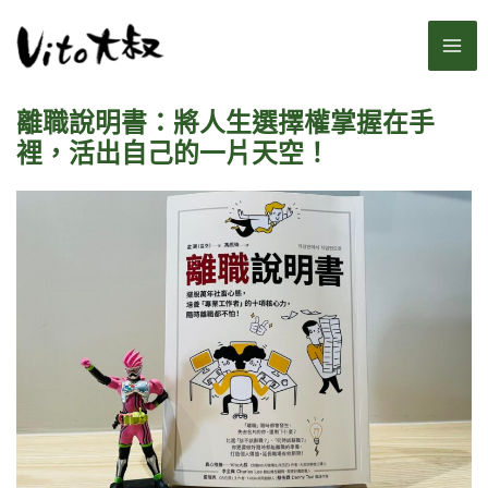
跳
MA
至
主
ME
要
離職說明書：將人生選擇權掌握在手
內
容
裡，活出自己的一片天空！