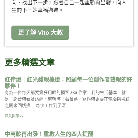
向、找出下一步，跟著自己一起重新再出發，向人
生的下一站幸福邁進。
更了解 Vito 大叔
更多精選文章
紅律燈｜紅光護眼檯燈：照顧每一位創作者雙眼的好
夥伴！
身為一位每天都要瘋狂用眼的播客 aka 作家，我的生活基本上就
是：錄音時看著訪綱、剪輯時盯著螢幕，寫作時更要在電腦與書籍
之間來回切換。 每次工作到了深
深入閱讀>>
中高齡再出發！重啟人生的四大提醒