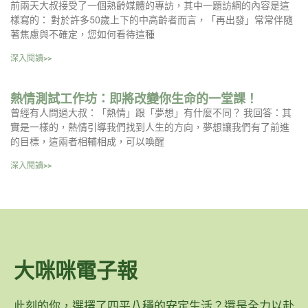
前兩天大叔接受了一個熟齡媒體的專訪，其中一題訪綱的內容是這
樣寫的： 對於許多50歲上下的中高齡者而言，「再出發」常常伴隨
著焦慮與不確定，您如何看待這種
深入閱讀>>
熱情測試工作坊：即將改變你生命的一堂課！
曾經有人問過大叔：「熱情」跟「夢想」有什麼不同？ 我回答：其
實是一樣的，熱情引導我們找到人生的方向，夢想讓我們有了前進
的目標，這兩者相輔相成，可以喚醒
深入閱讀>>
大咪咪電子報
此刻的你，選擇了四平八穩的安定生活？還是全力以赴