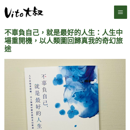
跳
MA
至
主
ME
要
不辜負自己，就是最好的人生：人生中
內
容
場重開機，以人類圖回歸真我的奇幻旅
途