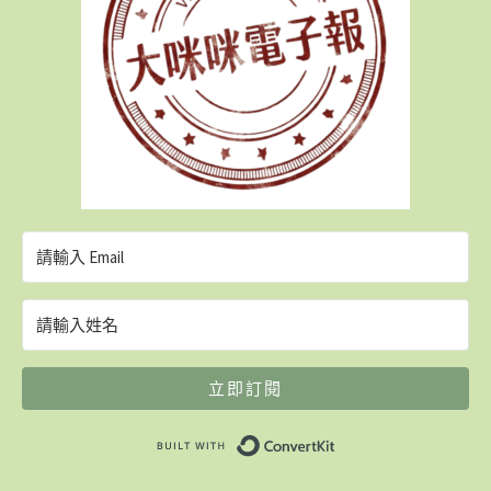
立即訂閱
Built with ConvertK