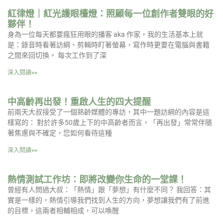
紅律燈｜紅光護眼檯燈：照顧每一位創作者雙眼的好
夥伴！
身為一位每天都要瘋狂用眼的播客 aka 作家，我的生活基本上就
是：錄音時看著訪綱、剪輯時盯著螢幕，寫作時更要在電腦與書籍
之間來回切換。 每次工作到了深
深入閱讀>>
中高齡再出發！重啟人生的四大提醒
前兩天大叔接受了一個熟齡媒體的專訪，其中一題訪綱的內容是這
樣寫的： 對於許多50歲上下的中高齡者而言，「再出發」常常伴隨
著焦慮與不確定，您如何看待這種
深入閱讀>>
熱情測試工作坊：即將改變你生命的一堂課！
曾經有人問過大叔：「熱情」跟「夢想」有什麼不同？ 我回答：其
實是一樣的，熱情引導我們找到人生的方向，夢想讓我們有了前進
的目標，這兩者相輔相成，可以喚醒