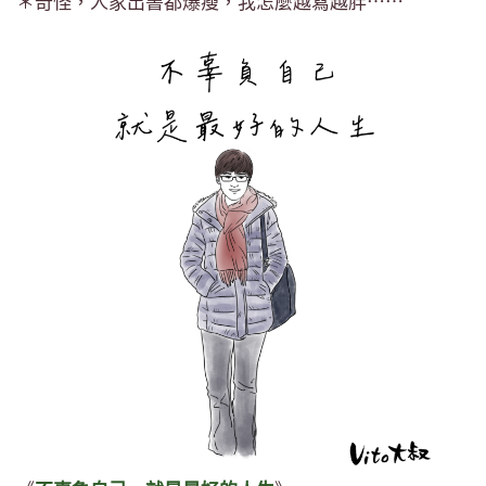
＊奇怪，人家出書都爆瘦，我怎麼越寫越胖⋯⋯