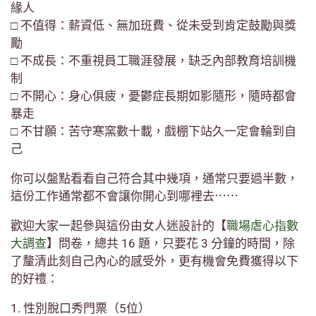
緣人
□ 不值得：薪資低、無加班費、從未受到肯定鼓勵與獎
勵
□ 不成長：不重視員工職涯發展，缺乏內部教育培訓機
制
□ 不開心：身心俱疲，憂鬱症長期如影隨形，隨時都會
暴走
□ 不甘願：苦守寒窯數十載，戲棚下站久一定會輪到自
己
你可以盤點看看自己符合其中幾項，通常只要過半數，
這份工作通常都不會讓你開心到哪裡去⋯⋯
歡迎大家一起參與這份由女人迷設計的【
職場虐心指數
大調查
】問卷，總共 16 題，只要花 3 分鐘的時間，除
了釐清此刻自己內心的感受外，更有機會免費獲得以下
的好禮：
1. 性別脫口秀門票（5位）