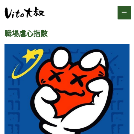
跳
MA
至
主
ME
要
職場虐心指數
內
容