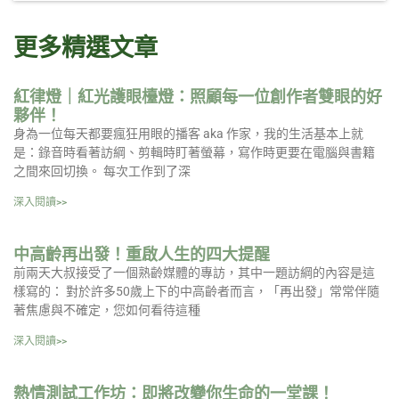
更多精選文章
紅律燈｜紅光護眼檯燈：照顧每一位創作者雙眼的好
夥伴！
身為一位每天都要瘋狂用眼的播客 aka 作家，我的生活基本上就
是：錄音時看著訪綱、剪輯時盯著螢幕，寫作時更要在電腦與書籍
之間來回切換。 每次工作到了深
深入閱讀>>
中高齡再出發！重啟人生的四大提醒
前兩天大叔接受了一個熟齡媒體的專訪，其中一題訪綱的內容是這
樣寫的： 對於許多50歲上下的中高齡者而言，「再出發」常常伴隨
著焦慮與不確定，您如何看待這種
深入閱讀>>
熱情測試工作坊：即將改變你生命的一堂課！