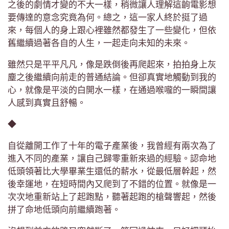
之後的劇情才變的不大一樣，稍微讓人理解這齣電影想
要傳達的意念究竟為何。總之，這一家人終於挺了過
來，每個人的身上跟心裡雖然都發生了一些變化，但依
舊繼續過著各自的人生，一起走向未知的未來。
雖然只是平平凡凡，像是跌倒後再爬起來，拍拍身上灰
塵之後繼續向前走的普通結論。但卻真實地觸動到我的
心，就像是平淡的白開水一樣，在通過喉嚨的一瞬間讓
人感到真實且舒暢。
◆
自從離開工作了十年的電子產業後，我曾經有兩次為了
進入不同的產業，讓自己歸零重新來過的經驗。認命地
低頭領著比大學畢業生還低的薪水，從最低層幹起，然
後幸運地，在短時間內又爬到了不錯的位置。就像是一
次次地重新站上了起跑點，聽著起跑的槍聲響起，然後
拼了命地低頭向前繼續跑著。