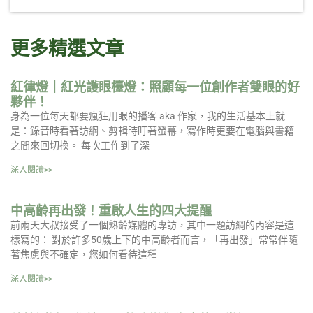
更多精選文章
紅律燈｜紅光護眼檯燈：照顧每一位創作者雙眼的好
夥伴！
身為一位每天都要瘋狂用眼的播客 aka 作家，我的生活基本上就
是：錄音時看著訪綱、剪輯時盯著螢幕，寫作時更要在電腦與書籍
之間來回切換。 每次工作到了深
深入閱讀>>
中高齡再出發！重啟人生的四大提醒
前兩天大叔接受了一個熟齡媒體的專訪，其中一題訪綱的內容是這
樣寫的： 對於許多50歲上下的中高齡者而言，「再出發」常常伴隨
著焦慮與不確定，您如何看待這種
深入閱讀>>