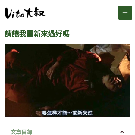
跳
MA
至
主
ME
要
請讓我重新來過好嗎
內
容
文章目錄