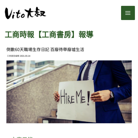
跳
MA
至
主
ME
要
工商時報【工商書房】報導
內
容