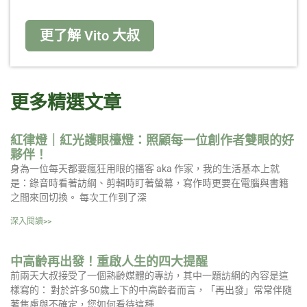
更了解 Vito 大叔
更多精選文章
紅律燈｜紅光護眼檯燈：照顧每一位創作者雙眼的好
夥伴！
身為一位每天都要瘋狂用眼的播客 aka 作家，我的生活基本上就
是：錄音時看著訪綱、剪輯時盯著螢幕，寫作時更要在電腦與書籍
之間來回切換。 每次工作到了深
深入閱讀>>
中高齡再出發！重啟人生的四大提醒
前兩天大叔接受了一個熟齡媒體的專訪，其中一題訪綱的內容是這
樣寫的： 對於許多50歲上下的中高齡者而言，「再出發」常常伴隨
著焦慮與不確定，您如何看待這種