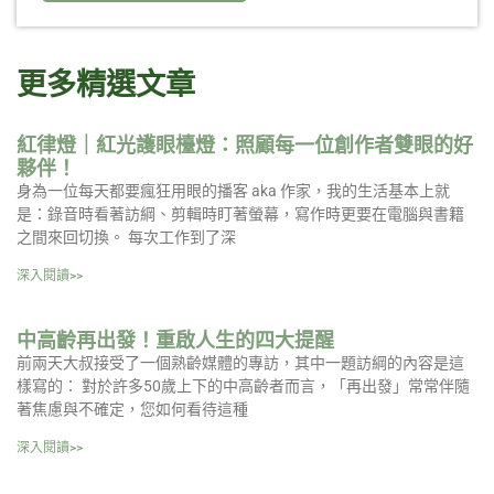
更多精選文章
紅律燈｜紅光護眼檯燈：照顧每一位創作者雙眼的好
夥伴！
身為一位每天都要瘋狂用眼的播客 aka 作家，我的生活基本上就
是：錄音時看著訪綱、剪輯時盯著螢幕，寫作時更要在電腦與書籍
之間來回切換。 每次工作到了深
深入閱讀>>
中高齡再出發！重啟人生的四大提醒
前兩天大叔接受了一個熟齡媒體的專訪，其中一題訪綱的內容是這
樣寫的： 對於許多50歲上下的中高齡者而言，「再出發」常常伴隨
著焦慮與不確定，您如何看待這種
深入閱讀>>