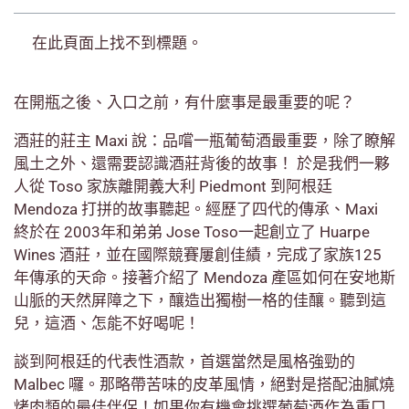
在此頁面上找不到標題。
在開瓶之後、入口之前，有什麼事是最重要的呢？
酒莊的莊主 Maxi 說：品嚐一瓶葡萄酒最重要，除了瞭解
風土之外、還需要認識酒莊背後的故事！ 於是我們一夥
人從 Toso 家族離開義大利 Piedmont 到阿根廷
Mendoza 打拼的故事聽起。經歷了四代的傳承、Maxi
終於在 2003年和弟弟 Jose Toso一起創立了 Huarpe
Wines 酒莊，並在國際競賽屢創佳績，完成了家族125
年傳承的天命。接著介紹了 Mendoza 產區如何在安地斯
山脈的天然屏障之下，釀造出獨樹一格的佳釀。聽到這
兒，這酒、怎能不好喝呢！
談到阿根廷的代表性酒款，首選當然是風格強勁的
Malbec 囉。那略帶苦味的皮革風情，絕對是搭配油膩燒
烤肉類的最佳伴侶！如果你有機會挑選葡萄酒作為重口