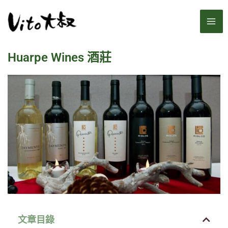
跳
MA
至
主
ME
要
Huarpe Wines 酒莊
內
容
文章目錄