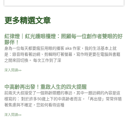
更多精選文章
紅律燈｜紅光護眼檯燈：照顧每一位創作者雙眼的好
夥伴！
身為一位每天都要瘋狂用眼的播客 aka 作家，我的生活基本上就
是：錄音時看著訪綱、剪輯時盯著螢幕，寫作時更要在電腦與書籍
之間來回切換。 每次工作到了深
深入閱讀>>
中高齡再出發！重啟人生的四大提醒
前兩天大叔接受了一個熟齡媒體的專訪，其中一題訪綱的內容是這
樣寫的： 對於許多50歲上下的中高齡者而言，「再出發」常常伴隨
著焦慮與不確定，您如何看待這種
深入閱讀>>