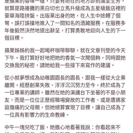
是蘋果的香味一樣，只要有她在的地方即刻滿室生芳，
就算是路邊攤的黑白切也立馬升級成為五星級飯店裡的
豪華海陸拼盤。出版業出身的她，在人生中途轉了個
彎，誤打誤撞地進入了一間知名的酒藏服務，在服務多
年後毅然決然地提出辭呈，打算勇敢地迎向人生的下一
個目標。
蘋果姊姊約我一起喝杯咖啡聊聊，就在文章刊登的今天
下午。我打算好好地把她的香氣一次聞個夠，同時跟她
交換我的秘密，請她給我一些接下來寫作的建議。
從小就夢想成為幼稚園園長的園長，跟我一樣從大企業
離開，經歷創業失敗、浮浮沉沉努力至今，終於成為了
一位專業的講師。雖然在她的演講台下坐著的不是小朋
友，而是一位位正歷經職場變故的工作者、或是遭遇家
庭傷痛的父母親，但她總算實現了目標，讓自己成為了
一位具有影響力的生命教練。
中午一塊兒吃了飯，她擔心地看著我說：你看起來不