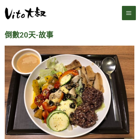
跳
MA
至
主
ME
要
倒數20天-故事
內
容