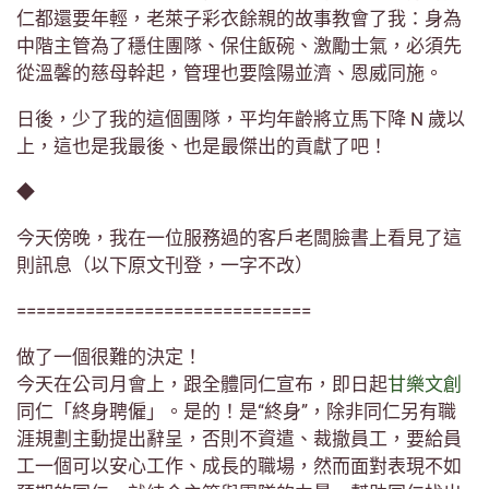
仁都還要年輕，老萊子彩衣餘親的故事教會了我：身為
中階主管為了穩住團隊、保住飯碗、激勵士氣，必須先
從溫馨的慈母幹起，管理也要陰陽並濟、恩威同施。
日後，少了我的這個團隊，平均年齡將立馬下降 N 歲以
上，這也是我最後、也是最傑出的貢獻了吧！
◆
今天傍晚，我在一位服務過的客戶老闆臉書上看見了這
則訊息（以下原文刊登，一字不改）
==============================
做了一個很難的決定！
今天在公司月會上，跟全體同仁宣布，即日起
甘樂文創
同仁「終身聘僱」。是的！是“終身”，除非同仁另有職
涯規劃主動提出辭呈，否則不資遣、裁撤員工，要給員
工一個可以安心工作、成長的職場，然而面對表現不如