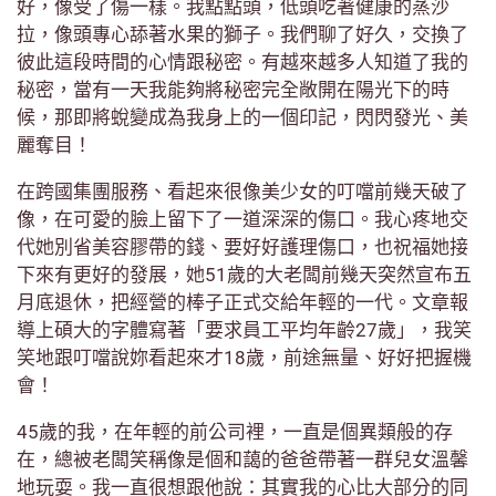
好，像受了傷一樣。我點點頭，低頭吃著健康的蒸沙
拉，像頭專心舔著水果的獅子。我們聊了好久，交換了
彼此這段時間的心情跟秘密。有越來越多人知道了我的
秘密，當有一天我能夠將秘密完全敞開在陽光下的時
候，那即將蛻變成為我身上的一個印記，閃閃發光、美
麗奪目！
在跨國集團服務、看起來很像美少女的叮噹前幾天破了
像，在可愛的臉上留下了一道深深的傷口。我心疼地交
代她別省美容膠帶的錢、要好好護理傷口，也祝福她接
下來有更好的發展，她51歲的大老闆前幾天突然宣布五
月底退休，把經營的棒子正式交給年輕的一代。文章報
導上碩大的字體寫著「要求員工平均年齡27歲」，我笑
笑地跟叮噹說妳看起來才18歲，前途無量、好好把握機
會！
45歲的我，在年輕的前公司裡，一直是個異類般的存
在，總被老闆笑稱像是個和藹的爸爸帶著一群兒女溫馨
地玩耍。我一直很想跟他說：其實我的心比大部分的同