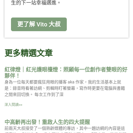
生的下一站幸福邁進。
更了解 Vito 大叔
更多精選文章
紅律燈｜紅光護眼檯燈：照顧每一位創作者雙眼的好
夥伴！
身為一位每天都要瘋狂用眼的播客 aka 作家，我的生活基本上就
是：錄音時看著訪綱、剪輯時盯著螢幕，寫作時更要在電腦與書籍
之間來回切換。 每次工作到了深
深入閱讀>>
中高齡再出發！重啟人生的四大提醒
前兩天大叔接受了一個熟齡媒體的專訪，其中一題訪綱的內容是這