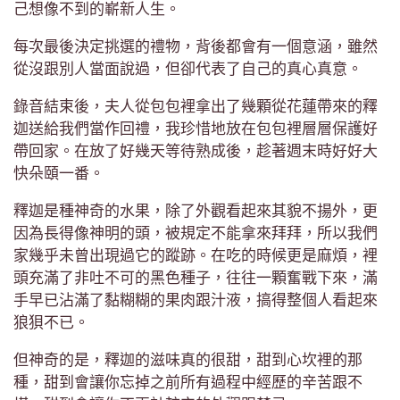
己想像不到的嶄新人生。
每次最後決定挑選的禮物，背後都會有一個意涵，雖然
從沒跟別人當面說過，但卻代表了自己的真心真意。
錄音結束後，夫人從包包裡拿出了幾顆從花蓮帶來的釋
迦送給我們當作回禮，我珍惜地放在包包裡層層保護好
帶回家。在放了好幾天等待熟成後，趁著週末時好好大
快朵頤一番。
釋迦是種神奇的水果，除了外觀看起來其貌不揚外，更
因為長得像神明的頭，被規定不能拿來拜拜，所以我們
家幾乎未曾出現過它的蹤跡。在吃的時候更是麻煩，裡
頭充滿了非吐不可的黑色種子，往往一顆奮戰下來，滿
手早已沾滿了黏糊糊的果肉跟汁液，搞得整個人看起來
狼狽不已。
但神奇的是，釋迦的滋味真的很甜，甜到心坎裡的那
種，甜到會讓你忘掉之前所有過程中經歷的辛苦跟不