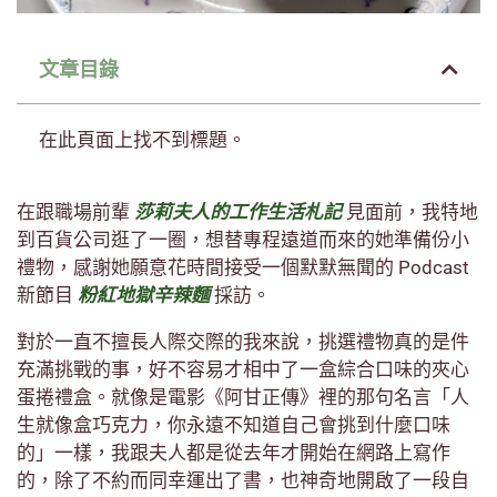
文章目錄
在此頁面上找不到標題。
在跟職場前輩
莎莉夫人的工作生活札記
見面前，我特地
到百貨公司逛了一圈，想替專程遠道而來的她準備份小
禮物，感謝她願意花時間接受一個默默無聞的 Podcast
新節目
粉紅地獄辛辣麵
採訪。
對於一直不擅長人際交際的我來說，挑選禮物真的是件
充滿挑戰的事，好不容易才相中了一盒綜合口味的夾心
蛋捲禮盒。就像是電影《阿甘正傳》裡的那句名言「人
生就像盒巧克力，你永遠不知道自己會挑到什麼口味
的」一樣，我跟夫人都是從去年才開始在網路上寫作
的，除了不約而同幸運出了書，也神奇地開啟了一段自