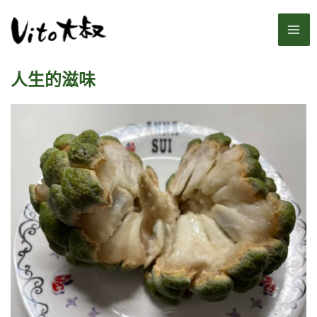
跳
MA
至
主
ME
要
人生的滋味
內
容