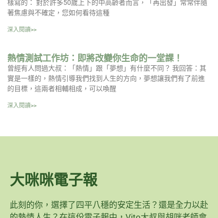
樣寫的： 對於許多50歲上下的中高齡者而言，「再出發」常常伴隨
著焦慮與不確定，您如何看待這種
深入閱讀>>
熱情測試工作坊：即將改變你生命的一堂課！
曾經有人問過大叔：「熱情」跟「夢想」有什麼不同？ 我回答：其
實是一樣的，熱情引導我們找到人生的方向，夢想讓我們有了前進
的目標，這兩者相輔相成，可以喚醒
深入閱讀>>
大咪咪電子報
此刻的你，選擇了四平八穩的安定生活？還是全力以赴
的熱情人生？在這份電子報中，Vito大叔與胡咪老師會