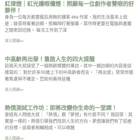
紅律燈｜紅光護眼檯燈：照顧每一位創作者雙眼的好
夥伴！
身為一位每天都要瘋狂用眼的播客 aka 作家，我的生活基本上就
是：錄音時看著訪綱、剪輯時盯著螢幕，寫作時更要在電腦與書籍
之間來回切換。 每次工作到了深
深入閱讀>>
中高齡再出發！重啟人生的四大提醒
前兩天大叔接受了一個熟齡媒體的專訪，其中一題訪綱的內容是這
樣寫的： 對於許多50歲上下的中高齡者而言，「再出發」常常伴隨
著焦慮與不確定，您如何看待這種
深入閱讀>>
熱情測試工作坊：即將改變你生命的一堂課！
曾經有人問過大叔：「熱情」跟「夢想」有什麼不同？ 我回答：其
實是一樣的，熱情引導我們找到人生的方向，夢想讓我們有了前進
的目標，這兩者相輔相成，可以喚醒
深入閱讀>>