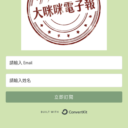
立即訂閱
Built with ConvertK