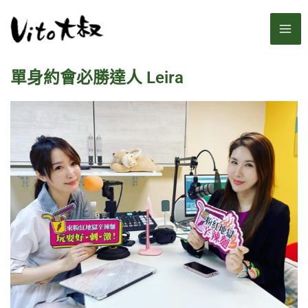
跳
MA
至
主
ME
要
單身約會必勝達人 Leira
內
容