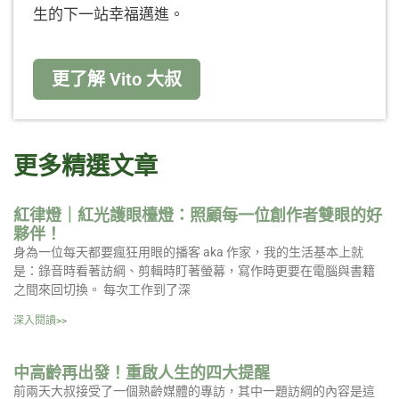
生的下一站幸福邁進。
更了解 Vito 大叔
更多精選文章
紅律燈｜紅光護眼檯燈：照顧每一位創作者雙眼的好
夥伴！
身為一位每天都要瘋狂用眼的播客 aka 作家，我的生活基本上就
是：錄音時看著訪綱、剪輯時盯著螢幕，寫作時更要在電腦與書籍
之間來回切換。 每次工作到了深
深入閱讀>>
中高齡再出發！重啟人生的四大提醒
前兩天大叔接受了一個熟齡媒體的專訪，其中一題訪綱的內容是這