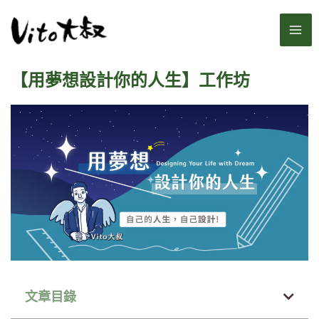
跳
MA
至
主
ME
要
【用夢想設計你的人生】工作坊
內
容
文章目錄