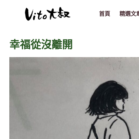
跳
至
首頁
精選文
主
要
內
幸福從沒離開
容