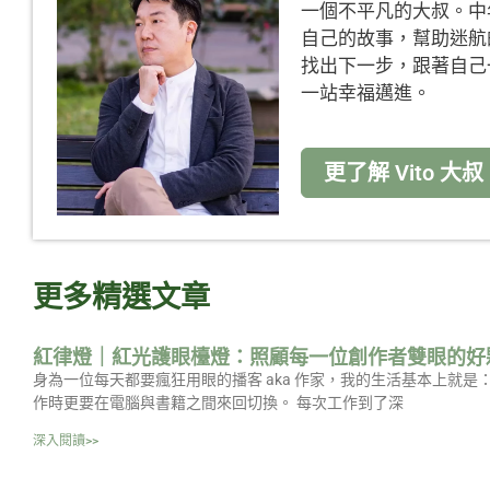
一個不平凡的大叔。中
自己的故事，幫助迷航
找出下一步，跟著自己
一站幸福邁進。
更了解 Vito 大叔
更多精選文章
紅律燈｜紅光護眼檯燈：照顧每一位創作者雙眼的好
身為一位每天都要瘋狂用眼的播客 aka 作家，我的生活基本上就
作時更要在電腦與書籍之間來回切換。 每次工作到了深
深入閱讀>>