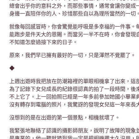
總會出乎你的意料之外，而那些事情，通常會讓你變成
身邊一直陪伴你的人、珍惜那些自以為理所當然的一切
就像每回感冒時，你會驚覺能呼吸是多幸福的一件事。
能跑步是件天大的恩賜。而當另一半不在時，你會發現
不知道怎麼過接下來的日子。
原來，我們早已擁有最好的一切，只是渾然不覺罷了。
◆
上週出遊時我把放在防潮箱裡的單眼相機拿了出來，這
為了記錄下女兒成長的紀錄很認真的拍了一段時間，後
不上它了。上一回拍照已經是一年多前參加她國小畢業
沒有轉存到電腦的照片，我驚訝的發現女兒這一年來長
沒想到的是在出遊的第一個景點，相機就壞了。
我緊張地聯絡了認識的攝影師朋友，說明了故障的現象
是專業的，他一聽就猜到我一定是把相機擺太久沒用，