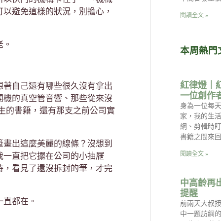
可以避免這樣的狀況，別擔心，
閱讀全文 »
老。
本周熱門
紅律燈｜
想著自己還有哪些很久沒有拿出
一位創作
開機的真空管音響、那些從來沒
身為一位每天
生的書籍，還有那支之前公司實
家，我的生
綱、剪輯時
書籍之間來回
筆畫出這麼美麗的線條？沒想到
閱讀全文 »
我一直把它擺在公司的小抽屜
時，看見了還沒拆封的筆，才完
中高齡再
提醒
一直都在。
前兩天大叔
中一題訪綱的