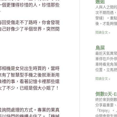
邂逅
一個更懂得珍惜的人，珍惜那些
人與人之間
。
次不期而遇
孽緣）。重
每回受傷走不了路時，你會發現
後，才能夠
自己好像少了半個世界，突然間
閱讀全文 »
鳥屎
最近天氣異
車停在戶外
車時看見角
部相機是女兒出生時買的，當時
位置，立馬
來有了智慧型手機之後就漸漸用
閱讀全文 »
典禮的事，看著記憶卡裡那些還
大了不少，已經是個大小姐了！
倒數0天-E
終於來到倒數
分享最重要、
並詢問處理的方式。專業的果真
「Enjoy
所以快門的機構卡住了。「機械
中間會發生