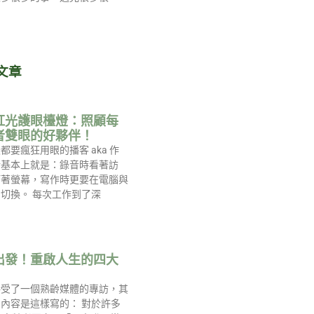
文章
紅光護眼檯燈：照顧每
者雙眼的好夥伴！
都要瘋狂用眼的播客 aka 作
活基本上就是：錄音時看著訪
盯著螢幕，寫作時更要在電腦與
切換。 每次工作到了深
出發！重啟人生的四大
接受了一個熟齡媒體的專訪，其
內容是這樣寫的： 對於許多