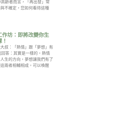
中高齡者而言，「再出發」常
慮與不確定，您如何看待這種
工作坊：即將改變你生
課！
過大叔：「熱情」跟「夢想」有
我回答：其實是一樣的，熱情
到人生的方向，夢想讓我們有了
，這兩者相輔相成，可以喚醒