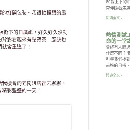
50歲上下的
常伴隨著焦
翼的打開包裝。我很怕裡頭的墨
閱讀全文 »
張撕下的日曆紙。好久好久沒動
熱情測試
的背影看起來有點寂寞，應該也
命的一堂
們就會重逢了！
曾經有人問
什麼不同？ 
引導我們找
前進的目標
閱讀全文 »
給我機會的老闆娘店裡去聊聊、
有精彩豐盛的一天！