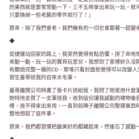
的東西就是要常常動一下，三不五時拿出來玩一玩，就
只要換掉一些老舊的零件就行了！」
原來，除了我們會老，我們擁有的一切也會跟著一起變
◆
從捷運站回家的路上，我突然覺得有點恐懼，拼了命地
來動一動、玩一玩的寶貝玩意兒。我想到了家裡好久沒
有聽過完整一遍的CD、那堆只看封面就覺得可以改變人
習生曼蒂送我的自來水毛筆。
曼蒂離開公司時畫了張卡片送給我，我問了她是用什麼
她特地去買了一支筆送我。收到這份讓我感動的禮物後
裡，捨不得拿出來用，一直到前陣子離開公司整理東西
整地想起了這件事。
原來，我們都習慣把最美好的都藏起來，然後忘了感動