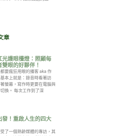
在
文章
紅光護眼檯燈：照顧每
者雙眼的好夥伴！
都要瘋狂用眼的播客 aka 作
活基本上就是：錄音時看著訪
盯著螢幕，寫作時更要在電腦與
切換。 每次工作到了深
出發！重啟人生的四大
接受了一個熟齡媒體的專訪，其