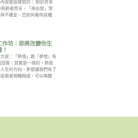
內容是這樣寫的： 對於許多
中高齡者而言，「再出發」常
慮與不確定，您如何看待這種
工作坊：即將改變你生
課！
過大叔：「熱情」跟「夢想」有
我回答：其實是一樣的，熱情
到人生的方向，夢想讓我們有了
，這兩者相輔相成，可以喚醒