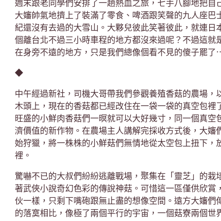
週末跟老同學們安排了一趟熱血之旅，七手八腳地把自
大嬸帥氣地擠上了裝滿了零食、啤酒跟笑聲的九人座巴
紀還沒有去過的大雪山。大夥兒彼此笑著彼此，就連日
個離台北不過三小時車程的地方都沒來過呢？不過這就
在身旁不遠的地方，只是我們總像個看不見的傻子罷了
◆
中午經過新社，司機大哥帶我們參觀養殖香菇的農場，
木頭上，現在的香菇都已經改住在一袋一袋的真空包裡
旺盛的小鮮肉香菇們一暝就可以大好幾寸，同一個真空
濟價值的新作物。在農場主人講解完採收方式後，大嬸
始狩獵，將一株株的小鮮菇們無情地從太空包上扭下，
裡。
驚嚇不已的大叔們紛紛逃離戰場，聚集在「靈芝」的栽
著武俠小說奇幻色彩的傳說神菇。可惜這一區僅供欣賞
伙一樣，只剩下嘴砲跟無止盡的想像空間。遠方大嬸們
的落寞相比，像極了兩個平行的宇宙，一個菇寮兩個世