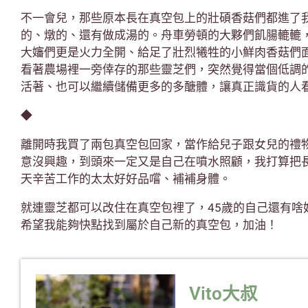
不一會兒，那些原本長在真空包上的壯碩香菇們都進了
的、燉的、還有做成湯的。舟車勞頓的大夥們飢腸轆轆
大嬸們更是火力全開、給足了壯烈犧牲的小鮮肉香菇們
看著農場裡一旁倖存的那些靈芝們，突然覺得當個低調
活著、也可以繼續儲備更多的多醣體，讓真正識貨的人
◆
離開時我買了兩包真空包回家，當作給兒子跟女兒的禮
意沒興趣，到頭來一定又是自己在噴水照顧，我打算把
天辛苦工作的太太好好品嚐、補補身體。
就連靈芝都可以改住在真空包裡了，45歲的自己還有啥
希望我能夠快點找到屬於自己新的真空包，加油！
Vito大叔