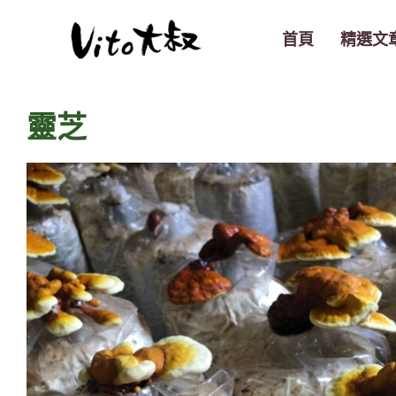
跳
至
首頁
精選文
主
要
內
靈芝
容