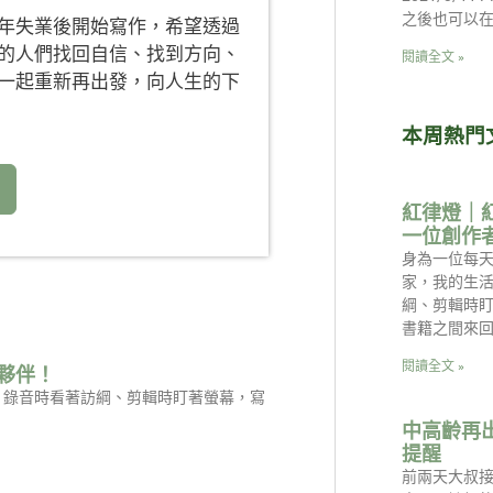
之後也可以
年失業後開始寫作，希望透過
的人們找回自信、找到方向、
閱讀全文 »
一起重新再出發，向人生的下
本周熱門
紅律燈｜
一位創作
身為一位每天
家，我的生
綱、剪輯時
書籍之間來回
閱讀全文 »
夥伴！
是：錄音時看著訪綱、剪輯時盯著螢幕，寫
中高齡再
提醒
前兩天大叔