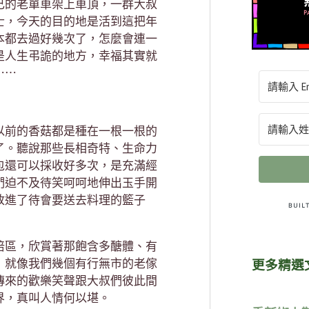
己的老單車架上車頂，一群大叔
士，今天的目的地是活到這把年
本都去過好幾次了，怎麼會連一
是人生弔詭的地方，幸福其實就
⋯⋯
以前的香菇都是種在一根一根的
了。聽說那些長相奇特、生命力
包還可以採收好多次，是充滿經
們迫不及待笑呵呵地伸出玉手開
放進了待會要送去料理的籃子
培區，欣賞著那飽含多醣體、有
，就像我們幾個有行無市的老傢
更多精選
傳來的歡樂笑聲跟大叔們彼此間
界，真叫人情何以堪。