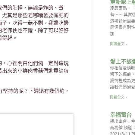
重新綁上
我們的肚裡，無論是炸的、煮
凌晨兩點，
著⋯⋯ 其實
，尤其是那些老嘟囔著要減肥的
這場診療需
面子，吃得一菇不剩。我邊吃邊
是個很有耐
的老傢伙也不錯，除了可以好好
加
看得起。
閱讀全文 »
愛上不該
物，心裡明白他們倆一定對這玩
你相信愛情
長出來的小鮮肉香菇們進貢給每
留下的傷痕
愛情裡成為更
讓我們透過
好堅持的呢？下週還有幾個約，
閱讀全文 »
幸福電台
播出電台：幸
商務艙 頻道：
2021/3/11