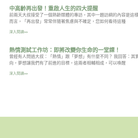
中高齡再出發！重啟人生的四大提醒
前兩天大叔接受了一個熟齡媒體的專訪，其中一題訪綱的內容是這樣
而言，「再出發」常常伴隨著焦慮與不確定，您如何看待這種
深入閱讀>>
熱情測試工作坊：即將改變你生命的一堂課！
曾經有人問過大叔：「熱情」跟「夢想」有什麼不同？ 我回答：其
向，夢想讓我們有了前進的目標，這兩者相輔相成，可以喚醒
深入閱讀>>