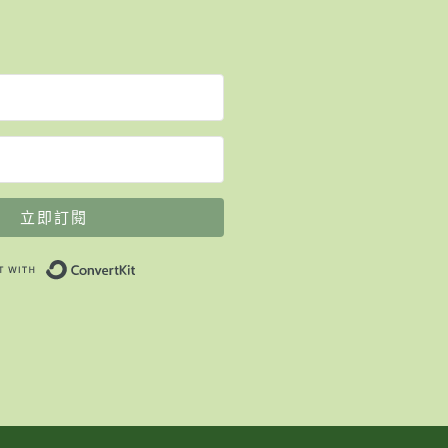
立即訂閱
Built with ConvertKit