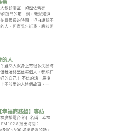
鞋帶
「大叔診聊室」的燈依舊亮
從妳敲門的那一刻，我就知道
要花費很長的時間，坦白說我不
性的人，但直覺告訴我，應該更
愛的人
嗎？雖然大叔身上有很多失戀時
，但我始終堅信每個人，都能在
好的自己！ 不信的話，最後
愛上不該愛的人這個故事，一
【幸福商務艙】專訪
福廣播電台 節目名稱：幸福
FM 102.5 播出時間：
 PM5:00~6:00 如果錯過的話，