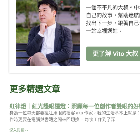
一個不平凡的大叔。中
自己的故事，幫助迷航
找出下一步，跟著自己
一站幸福邁進。
更了解 Vito 大叔
更多精選文章
紅律燈｜紅光護眼檯燈：照顧每一位創作者雙眼的好
身為一位每天都要瘋狂用眼的播客 aka 作家，我的生活基本上就
作時更要在電腦與書籍之間來回切換。 每次工作到了深
深入閱讀>>