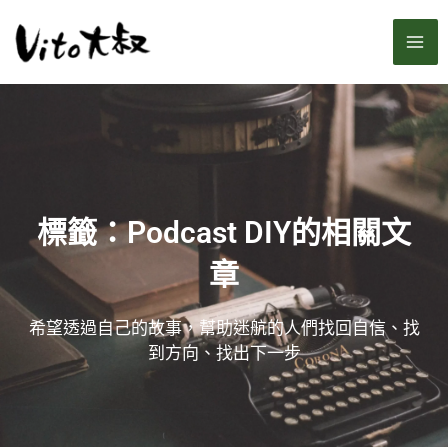
跳
MA
至
主
ME
要
內
容
標籤：Podcast DIY的相關文
章
希望透過自己的故事，幫助迷航的人們找回自信、找
到方向、找出下一步