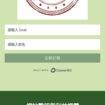
立即訂閱
Built with ConvertK