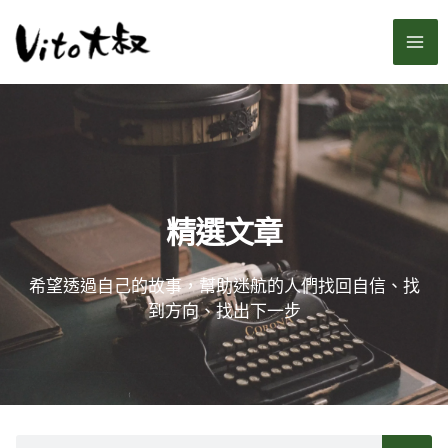
跳
MA
至
主
ME
要
內
容
精選文章
希望透過自己的故事，幫助迷航的人們找回自信、找
到方向、找出下一步
搜