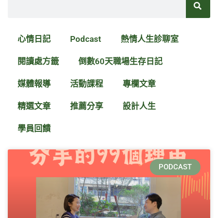
尋
心情日記
Podcast
熱情人生診聊室
閱讀處方籤
倒數60天職場生存日記
媒體報導
活動課程
專欄文章
精選文章
推薦分享
設計人生
學員回饋
頁
頁
頁
頁
頁
頁
頁
面
面
面
面
面
面
面
PODCAST