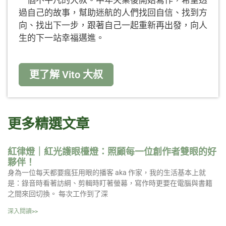
過自己的故事，幫助迷航的人們找回自信、找到方
向、找出下一步，跟著自己一起重新再出發，向人
生的下一站幸福邁進。
更了解 Vito 大叔
更多精選文章
紅律燈｜紅光護眼檯燈：照顧每一位創作者雙眼的好
夥伴！
身為一位每天都要瘋狂用眼的播客 aka 作家，我的生活基本上就
是：錄音時看著訪綱、剪輯時盯著螢幕，寫作時更要在電腦與書籍
之間來回切換。 每次工作到了深
深入閱讀>>