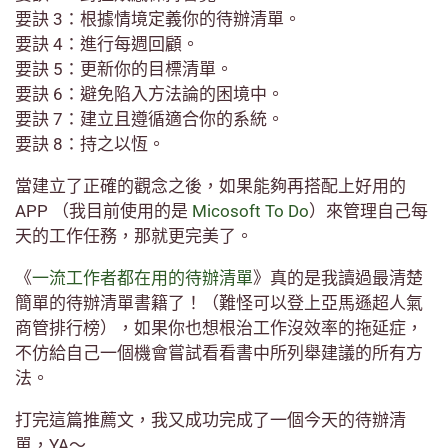
要訣 3：根據情境定義你的待辦清單。
要訣 4：進行每週回顧。
要訣 5：更新你的目標清單。
要訣 6：避免陷入方法論的困境中。
要訣 7：建立且遵循適合你的系統。
要訣 8：持之以恆。
當建立了正確的觀念之後，如果能夠再搭配上好用的
APP （我目前使用的是
Micosoft To Do
）來管理自己每
天的工作任務，那就更完美了。
《
一流工作者都在用的待辦清單
》真的是我讀過最清楚
簡單的待辦清單書籍了！（難怪可以登上亞馬遜超人氣
商管排行榜），如果你也想根治工作沒效率的拖延症，
不仿給自己一個機會嘗試看看書中所列舉建議的所有方
法。
打完這篇推薦文，我又成功完成了一個今天的待辦清
單，YA～