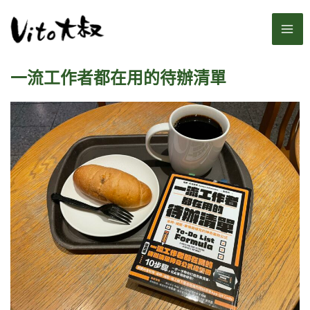
跳
MA
至
主
ME
要
一流工作者都在用的待辦清單
內
容