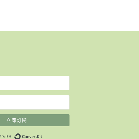
立即訂閱
Built with ConvertKit