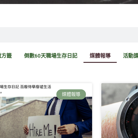
處方籤
倒數60天職場生存日記
媒體報導
活動
頁
頁
頁
頁
面
面
面
面
媒體報導