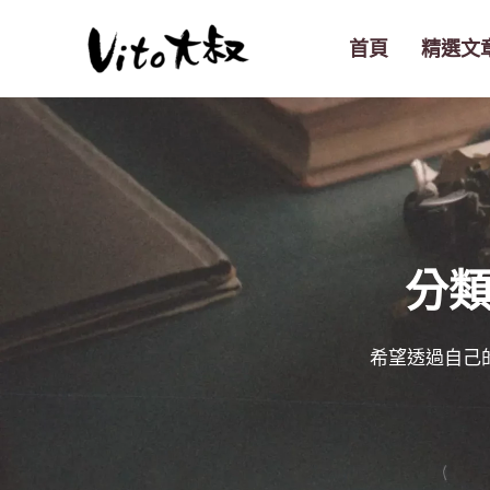
跳
至
首頁
精選文
主
要
內
容
分
希望透過自己