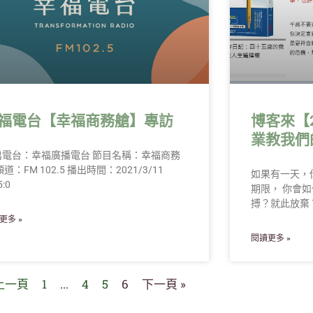
福電台【幸福商務艙】專訪
博客來【
業教我們
出電台：幸福廣播電台 節目名稱：幸福商務
頻道：FM 102.5 播出時間：2021/3/11
如果有一天，
:0
期限， 你會
搏？就此放棄
更多 »
閱讀更多 »
 上一頁
1
...
4
5
6
下一頁 »